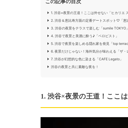
この記事の目次
1. 渋谷×夜景の王道！ここは外せない「ヒカリエ
2. 渋谷＆恵比寿方面の定番デートスポット♡「
3. 渋谷の夜景をテラスで楽しむ「sumile TOKYO
4. 渋谷で夜景と美酒に酔う♪「ベロビスト」
5. 渋谷で夜景を楽しめる隠れ家を発見「top terrace
6. 夜景だけじゃない！海外気分が味わえる「ザ
7. 渋谷が幻想的な色に染まる「CAFE Legato」
渋谷の夜景と共に素敵な夜を！
1. 渋谷×夜景の王道！こ