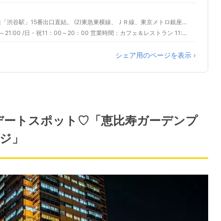
(1)東急田園都市線、東京メトロ副都心線「渋谷駅」15番出口直結。 (2)東急東横線、ＪＲ線、東京メトロ銀座線、京王井の頭線「渋谷駅」と2F連絡通路で直結。
営業時間：ショッピング 平日・土11:00～21:00 /日・祝11：00～20：00 営業時間：カフェ＆レストラン 11:00～23:00
シェア用のページを表示 ›
番デートスポット♡「恵比寿ガーデンプ
ンジ」