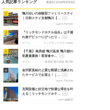
人気記事ランキング
更新日:2026年8月6日
鴨川沿いの体験型ファミリーステイ
1
｜日和ステイ京都鴨川【…
aumo Partner
『リッチモンドホテル仙台』は子連
2
れ旅デビューにぴったり…
ホテル
リッチモンドホテル仙台
【千葉】南房総 鴨川温泉 鴨川館の
3
初夏避暑旅！客室食や…
ホテル
南房総 鴨川温泉 鴨川館
金沢駅直結の上質な眺望と洗練され
4
たサービスでお迎え！｜…
aumo Partner
充実設備と好立地で快適な滞在を叶
5
える｜リッチモンドホテ…
aumo編集部