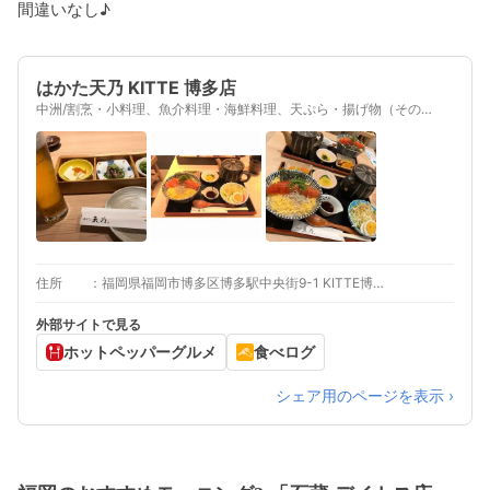
間違いなし♪
はかた天乃 KITTE 博多店
中洲/割烹・小料理、魚介料理・海鮮料理、天ぷら・揚げ物（その
他）、海鮮丼
住所
福岡県福岡市博多区博多駅中央街9-1 KITTE博多 B1F
外部サイトで見る
ホットペッパーグルメ
食べログ
シェア用のページを表示 ›