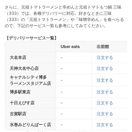
さらに、元祖トマトラーメンと辛めんと元祖トマトもつ鍋 三味
（333）では、各種デリバリーに対応。好きなときに三味
（333）の「元祖トマトラーメン」や「味噌辛めん」を食べらる
ので、下記のサービス一覧も参考にしてみてください。
【デリバリーサービス一覧】
Uber eats
出前館
大名本店
-
注文する
天神大名中心店
-
注文する
キャナルシティ博多
-
注文する
ラーメンスタジアム店
博多駅東店
-
注文する
十日えびす店
-
注文する
古賀駅店
-
注文する
水巻みどりんぱーく店
-
注文する