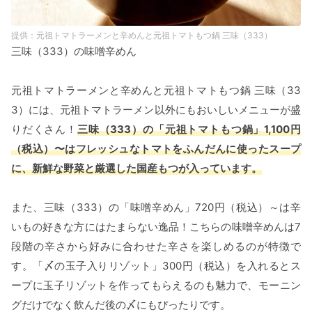
元祖トマトラーメンと辛めんと元祖トマトもつ鍋 三味（333）
三味（333）の味噌辛めん
元祖トマトラーメンと辛めんと元祖トマトもつ鍋 三味（33
3）には、元祖トマトラーメン以外にもおいしいメニューが盛
りだくさん！
三味（333）の「元祖トマトもつ鍋」1,100円
（税込）〜はフレッシュなトマトをふんだんに使ったスープ
に、新鮮な野菜と厳選した国産もつが入っています。
また、三味（333）の「味噌辛めん」720円（税込）～は辛
いもの好きな方にはたまらない逸品！こちらの味噌辛めんは7
段階の辛さから好みに合わせた辛さを楽しめるのが特徴で
す。「〆の玉子入りリゾット」300円（税込）を入れるとス
ープに玉子リゾットを作ってもらえるのも魅力で、モーニン
グだけでなく飲んだ後の〆にもぴったりです。