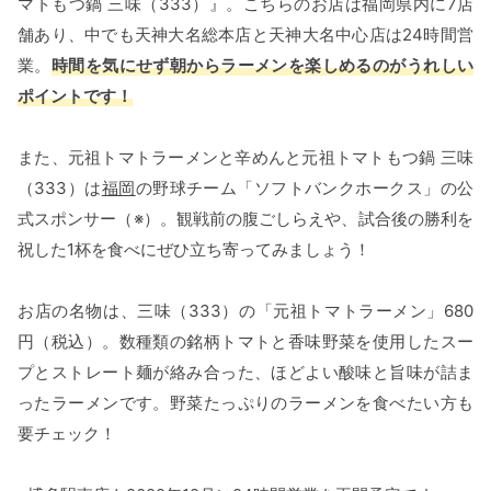
マトもつ鍋 三味（333）』。こちらのお店は福岡県内に7店
舗あり、中でも天神大名総本店と天神大名中心店は24時間営
業。
時間を気にせず朝からラーメンを楽しめるのがうれしい
ポイントです！
また、元祖トマトラーメンと辛めんと元祖トマトもつ鍋 三味
（333）は
福岡
の野球チーム「ソフトバンクホークス」の公
式スポンサー（※）。観戦前の腹ごしらえや、試合後の勝利を
祝した1杯を食べにぜひ立ち寄ってみましょう！
お店の名物は、三味（333）の「元祖トマトラーメン」680
円（税込）。数種類の銘柄トマトと香味野菜を使用したスー
プとストレート麺が絡み合った、ほどよい酸味と旨味が詰ま
ったラーメンです。野菜たっぷりのラーメンを食べたい方も
要チェック！