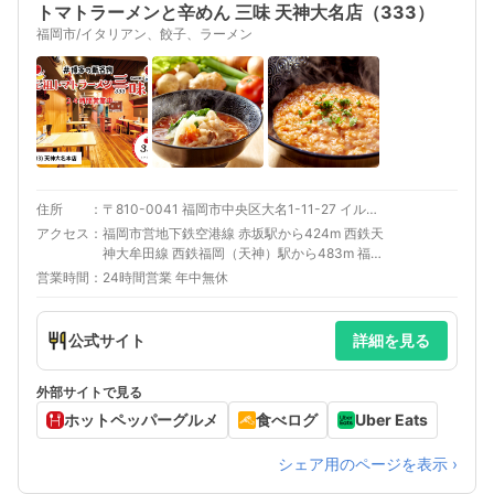
トマトラーメンと辛めん 三味 天神大名店（333）
福岡市/イタリアン、餃子、ラーメン
住所
〒810-0041 福岡市中央区大名1-11-27 イルモンド大名TWO 1F
アクセス
福岡市営地下鉄空港線 赤坂駅から424m 西鉄天
神大牟田線 西鉄福岡（天神）駅から483m 福岡
市営地下鉄空港線 天神駅から598m 福岡市営地
営業時間
24時間営業 年中無休
下鉄七隈線 天神南駅から637m 福岡市営地下鉄
七隈線 薬院大通駅から764m
公式サイト
詳細を見る
外部サイトで見る
ホットペッパーグルメ
食べログ
Uber Eats
シェア用のページを表示 ›