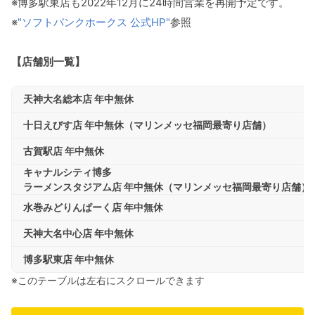
※博多駅東店も2022年12月に24時間営業を再開予定です。
※
"ソフトバンクホークス 公式HP"
参照
【店舗別一覧】
天神大名総本店 年中無休
十日えびす店 年中無休（マリンメッセ福岡最寄り店舗）
古賀駅店 年中無休
キャナルシティ博多
ラーメンスタジアム店 年中無休（マリンメッセ福岡最寄り店舗）
水巻みどりんぱーく店 年中無休
天神大名中心店 年中無休
博多駅東店 年中無休
※このテーブルは左右にスクロールできます