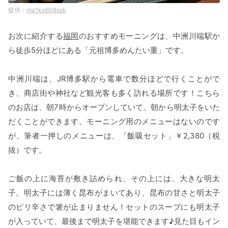
ma1ko608ssk
お次に紹介する
福岡
のおすすめモーニングは、中洲川端駅か
ら徒歩5分ほどにある「元祖博多めんたい重」です。
中洲川端は、JR博多駅から電車で数分ほどで行くことがで
き、商店街や神社など観光客も多く訪れる場所です！こちら
のお店は、朝7時からオープンしていて、朝から明太子をいた
だくことができます。モーニング用のメニューはないのです
が、筆者一押しのメニューは、「飯吸セット」￥2,380（税
抜）です。
ご飯の上に海苔が敷き詰められ、その上には、大きな明太
子。明太子には薄く昆布がまいてあり、昆布の甘さと明太子
のピリ辛さで箸が止まりません！セットのスープにも明太子
が入っていて、最後まで明太子を堪能できます♪見た目もイン