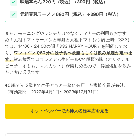
味噌辛めん 720円（税込）→390円（税込）
元祖豆乳ラーメン 680円（税込）→390円（税込）
また、モーニングやランチだけでなくディナーの利用もおすす
め！元祖トマトラーメンと辛麺と元祖トマトもつ鍋 三味（333）
では、14:00～24:00の間「333 HAPPY HOUR」を開催してお
り、
ワンコインで60分の餃子食べ放題もしくは飲み放題が選べま
す。
飲み放題ではプレミアム生ビールや4種類の味（オリジナル、
ピーチ、すもも、マスカット）が楽しめるので、韓国焼酎を飲み
たい方は必見です！
※0歳から12歳までの子どもと一緒に来店した家族全員が有効。
（有効期間：2022年4月1日〜2023年12月31日）
ホットペッパーで天神大名総本店を見る