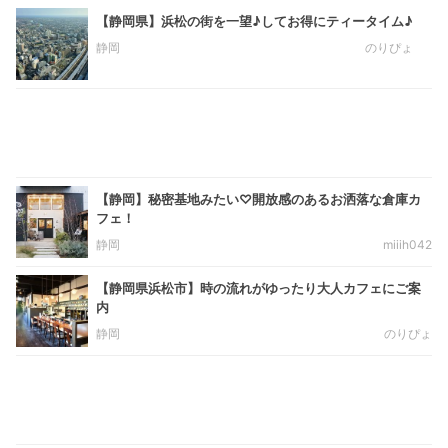
【静岡県】浜松の街を一望♪してお得にティータイム♪
静岡
のりぴょ
【静岡】秘密基地みたい♡開放感のあるお洒落な倉庫カ
フェ！
静岡
miiih042
【静岡県浜松市】時の流れがゆったり大人カフェにご案
内
静岡
のりぴょ