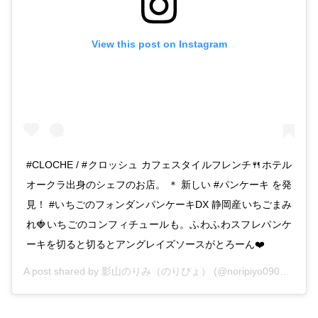
View this post on Instagram
#CLOCHE / #クロッシュ カフェスタイルフレンチ🍴ホテル
オークラ出身のシェフのお店。 ＊ 新しい #パンケーキ を発
見！ #いちごのフォンダンパンケーキDX 静岡産いちごまみ
れ🍓いちごのコンフィチュールも。ふわふわスフレパンケ
ーキを切ると切るとアングレイズソースがとろーん❤️
A post shared by
影山のりみ（のりぴょ）
(@noripiyo0902) on
Fe