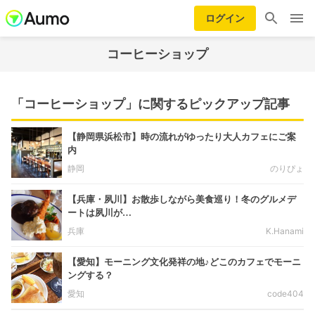
ログイン
コーヒーショップ
「コーヒーショップ」に関するピックアップ記事
【静岡県浜松市】時の流れがゆったり大人カフェにご案
内
静岡
のりぴょ
【兵庫・夙川】お散歩しながら美食巡り！冬のグルメデ
ートは夙川が…
兵庫
K.Hanami
【愛知】モーニング文化発祥の地♪どこのカフェでモーニ
ングする？
愛知
code404