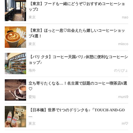
【東京】フードも一緒にどうぞ♡おすすめコーヒーショ
ップ2
東京
nao
【東京】ほっと一息♡出会えたら嬉しいコーヒーショッ
プ4選！
東京
mieco
【バリ クタ】コーヒー天国バリ♪休憩に便利なコーヒーシ
ョップ♪
海外
のりぴょ
立ち寄りたくなる…！名古屋で話題のコーヒー喫茶店6選
♡
愛知
muni9
【日本橋】世界で1つのドリンクを♪「TOUCH-AND-GO
…
東京
m♡