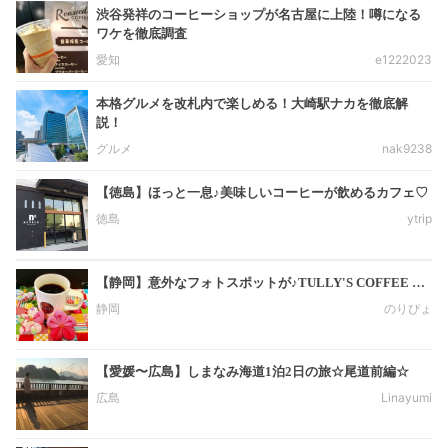
渋谷発祥のコーヒーショップが名古屋に上陸！噂になる
ワケを徹底調査
愛知
e1222023
本格グルメを改札内で楽しめる！大崎駅ナカを徹底解
説！
グルメ
nak9238
【徳島】ほっと一息♪美味しいコーヒーが飲めるカフェ♡
徳島
ytrip
【静岡】意外なフォトスポットが♪TULLY'S COFFEE …
静岡
のりぴょ
【愛媛〜広島】しまなみ海道1泊2日の旅☆尾道前編☆
広島
Linayumi