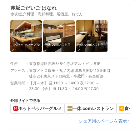
赤坂ごだいご はなれ
赤坂/魚介料理・海鮮料理、居酒屋、おでん
ホットペッパーグル
一休.comレストラ
一休.comレストラ
メ
ン
ン
住所
東京都港区赤坂3-8-1 赤坂アルトビル B1F
アクセス
東京メトロ銀座・丸ノ内線 赤坂見附駅 10番出口
徒歩2分 東京メトロ南北・半蔵門・有楽町線 永
田町駅 徒歩5分 東京メトロ千代田線 赤坂駅 徒歩
営業時間
【月～木】 昼 11:30 ～ 14:00 夜 17:00 ～
5分
23:30 【金】 昼 11:30 ～ 14:00 夜 17:00 ～
24:00 【土】 夜 17:00 ～ 23:00
外部サイトで見る
ホットペッパーグルメ
一休.comレストラン
食べロ
シェア用のページを表示 ›