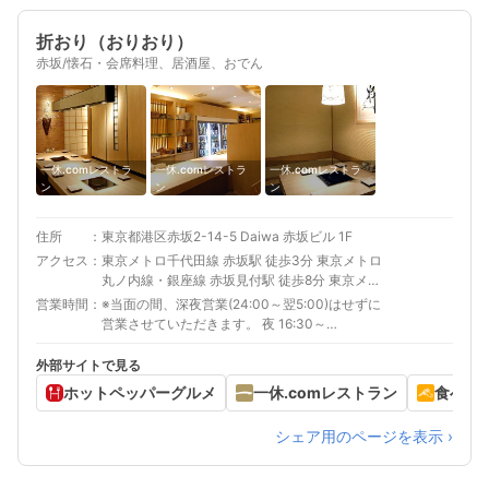
折おり（おりおり）
赤坂/懐石・会席料理、居酒屋、おでん
一休.comレストラ
一休.comレストラ
一休.comレストラ
ン
ン
ン
住所
東京都港区赤坂2-14-5 Daiwa 赤坂ビル 1F
アクセス
東京メトロ千代田線 赤坂駅 徒歩3分 東京メトロ
丸ノ内線・銀座線 赤坂見付駅 徒歩8分 東京メト
ロ南北線・銀座線 溜池山王駅 徒歩8分
営業時間
※当面の間、深夜営業(24:00～翌5:00)はせずに
営業させていただきます。 夜 16:30～
23:00(22:00)
外部サイトで見る
ホットペッパーグルメ
一休.comレストラン
食べロ
シェア用のページを表示 ›