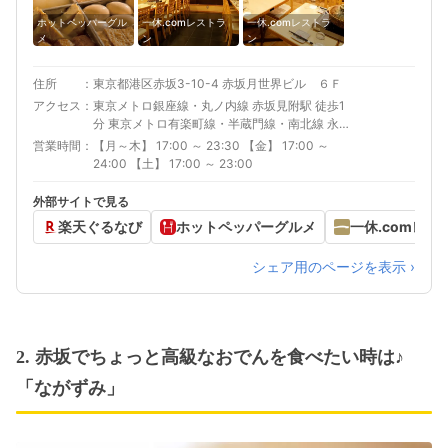
ホットペッパーグル
一休.comレストラ
一休.comレストラ
メ
ン
ン
住所
東京都港区赤坂3-10-4 赤坂月世界ビル ６Ｆ
アクセス
東京メトロ銀座線・丸ノ内線 赤坂見附駅 徒歩1
分 東京メトロ有楽町線・半蔵門線・南北線 永田
町駅 徒歩5分 東京メトロ千代田線 赤坂駅 徒歩5
営業時間
【月～木】 17:00 ～ 23:30 【金】 17:00 ～
分
24:00 【土】 17:00 ～ 23:00
外部サイトで見る
楽天ぐるなび
ホットペッパーグルメ
一休.comレス
シェア用のページを表示 ›
2. 赤坂でちょっと高級なおでんを食べたい時は♪
「ながずみ」