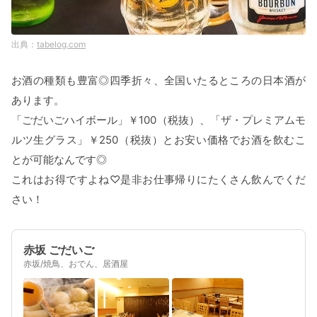
tabelog.com
お酒の種類も豊富◎四季折々、全国いたるところの日本酒が
あります。
「ごだいごハイボール」￥100（税抜）、「ザ・プレミアムモ
ルツ生グラス」￥250（税抜）とお安い価格でお酒を飲むこ
とが可能なんです◎
これはお得ですよね♡是非お仕事帰りにたくさん飲んでくだ
さい！
赤坂 ごだいご
赤坂/焼鳥、おでん、居酒屋