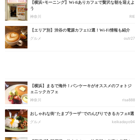
【横浜×モーニング】Wi-fiありカフェで贅沢な朝を迎えよ
う
神奈川
RIE
【エリア別】渋谷の電源カフェ12選！Wi-Fi情報も紹介
グルメ
outr27
【横浜】まるで海外！パンケーキがオススメのフォトジ
ェニックカフェ
神奈川
risa888
おしゃれな街"たまプラーザ"でのんびりできるカフェ8選
グルメ
keikadayo94