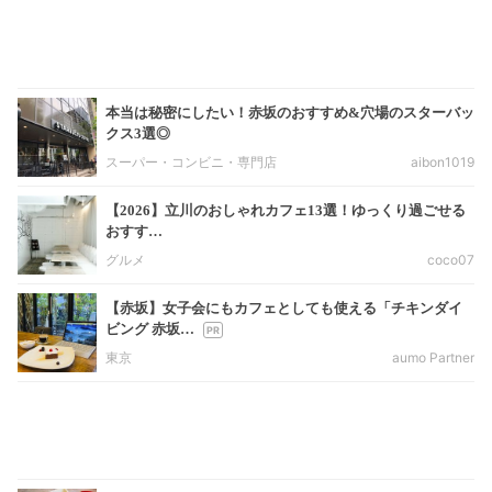
本当は秘密にしたい！赤坂のおすすめ&穴場のスターバッ
クス3選◎
スーパー・コンビニ・専門店
aibon1019
【2026】立川のおしゃれカフェ13選！ゆっくり過ごせる
おすす…
グルメ
coco07
【赤坂】女子会にもカフェとしても使える「チキンダイ
ビング 赤坂…
東京
aumo Partner