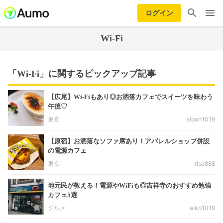
ログイン
Wi-Fi
「Wi-Fi」に関するピックアップ記事
【広尾】Wi-Fiもあり◎お洒落カフェでスイーツを味わう
午後♡
東京
aibon1019
【原宿】お洒落なソファ席あり！アパレルショップ併設
の電源カフェ
東京
risa888
地元民が教える！電源やWiFiも◎吉祥寺のおすすめ勉強
カフェ5選
グルメ
aiko1019