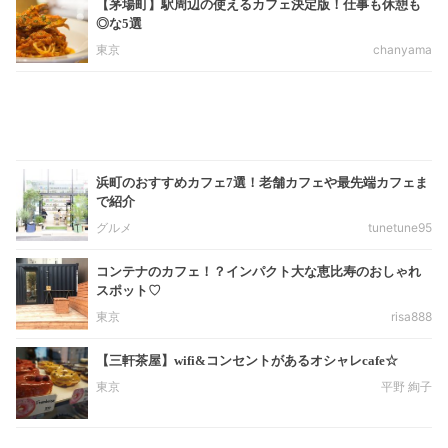
【茅場町】駅周辺の使えるカフェ決定版！仕事も休憩も
◎な5選
東京
chanyama
浜町のおすすめカフェ7選！老舗カフェや最先端カフェま
で紹介
グルメ
tunetune95
コンテナのカフェ！？インパクト大な恵比寿のおしゃれ
スポット♡
東京
risa888
【三軒茶屋】wifi&コンセントがあるオシャレcafe☆
東京
平野 絢子