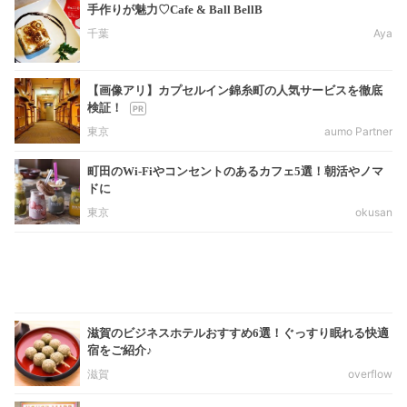
手作りが魅力♡Cafe & Ball BellB
千葉
Aya
【画像アリ】カプセルイン錦糸町の人気サービスを徹底
検証！
東京
aumo Partner
町田のWi-Fiやコンセントのあるカフェ5選！朝活やノマ
ドに
東京
okusan
滋賀のビジネスホテルおすすめ6選！ぐっすり眠れる快適
宿をご紹介♪
滋賀
overflow