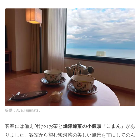
Aya.Fujimatsu
客室には備え付けのお茶と
焼津銘菓の小饅頭「こまん」
があ
りました。客室から望む駿河湾の美しい風景を前にしてのん