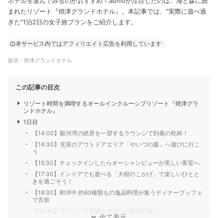
ホテルを選んでみるのがおすすめ！aumoが注目したのは、海と森に囲
まれたリゾート『焼津グランドホテル』。本記事では、"実際に遊べ過
ぎた"1泊2日の女子旅プランをご紹介します。
本サービス内ではアフィリエイト広告を利用しています
提供：焼津グランドホテル
この記事の目次
リゾート時間を満喫するオールインクルーシブリゾート『焼津グラ
ンドホテル』
1日目
【14:00】駿河湾の絶景を一望するラウンジで到着の乾杯！
【14:30】充実のアウトドアエリア「やいづの森」へ遊びに行こ
う
【15:30】チェックインしたらオーシャンビューが美しい客室へ
【17:30】インドアでも遊べる「大樹のこかげ」で楽しいひとと
きを過ごそう！
【18:30】和洋中 約60種類もの逸品料理が集うディナーブッフェ
で舌鼓
【20:20】ラウンジで美酒とギターの旋律に酔う
全て表示