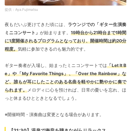
Aya.Fujimatsu
夜もだいぶ更けてきた頃には、
ラウンジでの「ギター生演奏
ミニコンサート」
が始まります。
19時台から21時台まで1時間
に1度開催されるプログラムとなっており、開催時間は約20分
程度。
気軽に参加できるのも魅力的です。
ギター奏者が入場し、始まったミニコンサートでは
「Let It B
e」や「My Favorite Things」、「Over the Rainbow」な
ど、誰もが耳にしたことのある名曲を軽やかに艶やかに奏で
られます。
メロディに心を預ければ、日常の憂いを忘れ、ほ
っと休まるひとときとなるでしょう。
※開催時間・演奏曲は変更となる場合があります。
【21:30】温泉で海音を聴きながらリラックス