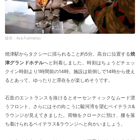
Aya.Fujimatsu
焼津駅からタクシーに揺られること約5分。高台に位置する
焼
津グランドホテル
へと到着しました。時刻はちょうどチェッ
クイン時刻より1時間前の14時。施設は前倒しで14時から使え
るとあって、ゆったりと滞在をが楽しめそうです。
石造のエントランスを抜けるとオーセンティックなムード漂
うフロント、さらにはその向こうに駿河湾を望むベイテラス&
ラウンジが見えてきました。荷物をクロークに預け、腰を落
ち着けられるベイテラス&ラウンジへと向かいましょう。