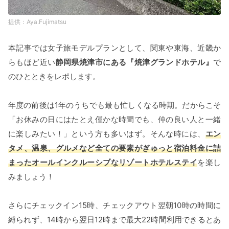
Aya.Fujimatsu
本記事では女子旅モデルプランとして、関東や東海、近畿か
らもほど近い
静岡県焼津市にある『焼津グランドホテル』
で
のひとときをレポします。
年度の前後は1年のうちでも最も忙しくなる時期。だからこそ
「お休みの日にはたとえ僅かな時間でも、仲の良い人と一緒
に楽しみたい！」という方も多いはず。そんな時には、
エン
タメ、温泉、グルメなど全ての要素がぎゅっと宿泊料金に詰
まったオールインクルーシブなリゾートホテルステイ
を楽し
みましょう！
さらにチェックイン15時、チェックアウト翌朝10時の時間に
縛られず、14時から翌日12時まで最大22時間利用できるとあ