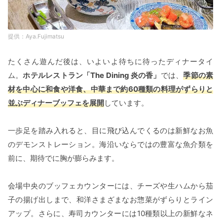
Aya.Fujimatsu
たくさん遊んだ後は、いよいよ待ちに待ったディナータイ
ム。
ホテルレストラン「The Dining 炎の香」
では、
季節の素
材を中心に和食や洋食、中華まで約60種類の料理がずらりと
並ぶディナーブッフェを展開
しています。
一歩足を踏み入れると、目に飛び込んでくるのは新鮮なお魚
のデモンストレーション。海沿いならではの豊富な魚介類を
前に、期待でに胸が膨らみます。
会場中央のブッフェカウンターには、チーズや生ハムから茄
子の揚げ出しまで、和洋さまざまなお惣菜がずらりとライン
アップ。さらに、寿司カウンターには10種類以上の新鮮なネ