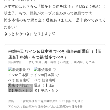
おすすめはもちろん「博多もつ鍋 明太子」￥1,922（税込）！
明太子、もつ、野菜がスープと合わさって絶品です☆
博多本場のもつ鍋と全く遜色ありません！是非食べてみてく
ださい！
きっとやみつきになりますよ♡
串焼串天 ワインto日本酒 でべそ 仙台南町通店（【旧
店名】串焼・もつ鍋 博多でべそ）
仙台駅西口・一番町/焼鳥、郷土料理（その他）、居酒屋、もつ鍋
ホットペッパーグル
メ
住所
宮城県仙台市青葉区中央3-6-12 仙台南町通ビル 3F
アクセス
仙台駅から徒歩6分／あおば通駅から徒歩3分