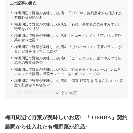
この記事の目次
梅田周辺で野菜が美味しいお店1. 「TIERRA」契約農家から仕入れた
有機野菜が絶品♪
梅田周辺で野菜が美味しいお店2. 「花様」産地直送のみずみずしい
野菜をパクリ♡
梅田周辺で野菜が美味しいお店3.「ピエーノ」イタリアンバルで野
菜を食べ放題！
梅田周辺で野菜が美味しいお店4. 「リバーカフェ」栄養バランスが
良い定食を食べて元気に♡
梅田周辺で野菜が美味しいお店6. 「こーとれっと」創作串カツで新
感覚の野菜体験♡
梅田周辺で野菜が美味しいお店7. 「野菜を食べるカレーcamp エキ
マルシェ大阪店」野菜カレーでエネルギーチャージ◎
梅田周辺で野菜が美味しいお店8. 「個室 野菜巻き 巻きんしゃい」個
室で野菜巻きを堪能♡
季節の野菜を味わえるヘルシーな食事◎
全て表示
梅田周辺で野菜が美味しいお店1. 「TIERRA」契約
農家から仕入れた有機野菜が絶品♪