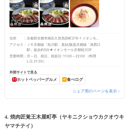
ホットペッパーグル
メ
住所
京都府京都市南区久世高田町376-1 イオンモール京都桂川 2F
アクセス
ＪＲ京都線「桂川駅」直結/阪急京都線「洛西口
駅」徒歩約5分★イオンモール京都桂川2F
営業時間
月～日、祝日、祝前日: 11:00～22:00 （料理
L.O. 21:30）
外部サイトで見る
ホットペッパーグルメ
食べログ
シェア用のページを表示 ›
4. 焼肉匠覚王木屋町亭（ヤキニクショウカクオウキ
ヤマチテイ）