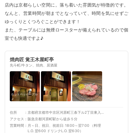
店内は京都らしい空間に。落ち着いた雰囲気が特徴的です。
なんと、営業時間が朝までとなっていて、時間を気にせずご
ゆっくりとくつろぐことができます！
また、テーブルには無煙ロースターが備えられているので個
室でも快適ですよ♪
焼肉匠 覚王木屋町亭
先斗町/牛タン、焼肉、居酒屋
ホットペッパーグル
メ
住所
京都府京都市中京区河原町三条下ル2丁目東入北車屋町266-1
アクセス
阪急京都河原町駅から徒歩５分
営業時間
月～日、祝日、祝前日: 18:00～翌7:00 （料理
L.O. 翌6:00 ドリンクL.O. 翌6:30）