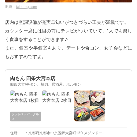
tabelog.com
店内は空調設備が充実◎匂いがつきづらい工夫が満載です。
カウンター席には目の前にテレビがついていて、1人でも楽し
く食事をすることができます♪
また、個室や半個室もあり、デートや合コン、女子会などに
もおすすめですよ。
肉もん 四条大宮本店
四条大宮/牛タン、焼肉、居酒屋、ホルモン
ホットペッパーグル
メ
住所
京都府京都市中京区錦大宮町130 メゾンドール四条大宮 1F