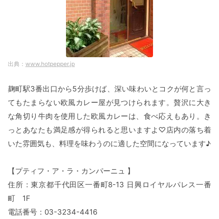
www.hotpepper.jp
麹町駅3番出口から5分歩けば、深い味わいとコクが何と言っ
てもたまらない欧風カレー屋が見つけられます。贅沢に大き
な角切り牛肉を使用した欧風カレーは、食べ応えもあり。き
っとあなたも満足感が得られると思いますよ♡店内の落ち着
いた雰囲気も、料理を味わうのに適した空間になっています♪
【プティフ・ア・ラ・カンパーニュ 】
住所：東京都千代田区一番町8-13 日興ロイヤルパレス一番
町 1F
電話番号：03-3234-4416