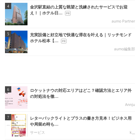
4
金沢駅直結の上質な眺望と洗練されたサービスでお迎
え！｜ホテル日…
aumo Partner
5
充実設備と好立地で快適な滞在を叶える｜リッチモンド
ホテル松本【…
aumo編集部
6
ロケットナウの対応エリアはどこ？確認方法とエリア外
の対処法を徹…
Annju
7
レターパックライトとプラスの書き方見本！ビジネス用
や局留め時も…
サービス
k__