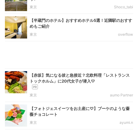
東京
Shoco_tabi
【半蔵門のホテル】おすすめホテル5選！近隣駅のおすす
めもご紹介
東京
overflow
【赤坂】気になる彼と急接近？北欧料理「レストランス
トックホルム」に20代女子が潜入♡
東京
aumo Partner
【フォトジェスイーツをお土産に♡】ブーケのような薔
薇チョコレート
東京
ayumi.n