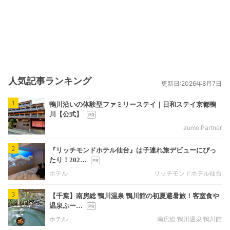
人気記事ランキング
更新日:2026年8月7日
1
鴨川沿いの体験型ファミリーステイ｜日和ステイ京都鴨
川【公式】
aumo Partner
2
『リッチモンドホテル仙台』は子連れ旅デビューにぴっ
たり！202…
ホテル
リッチモンドホテル仙台
3
【千葉】南房総 鴨川温泉 鴨川館の初夏避暑旅！客室食や
温泉ぷー…
ホテル
南房総 鴨川温泉 鴨川館