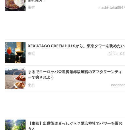
東京
mashi-taku8947
XEX ATAGO GREEN HILLSから。東京タワーを眺めたい
東京
fujico__06
まるでヨーロッパ♡迎賓館赤坂離宮のアフタヌーンティ
ーで癒されよう
東京
nacchan
【東京】出世街道まっしぐら？愛宕神社でパワーを貰お
う♪