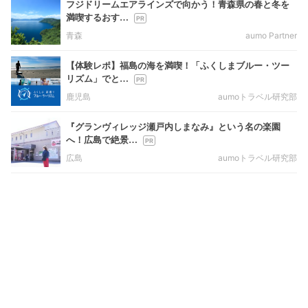
フジドリームエアラインズで向かう！青森県の春と冬を
満喫するおす…
青森
aumo Partner
【体験レポ】福島の海を満喫！「ふくしまブルー・ツー
リズム」でと…
鹿児島
aumoトラベル研究部
『グランヴィレッジ瀬戸内しまなみ』という名の楽園
へ！広島で絶景…
広島
aumoトラベル研究部