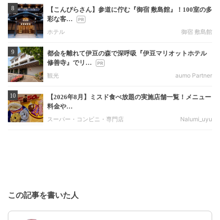
8
【こんぴらさん】参道に佇む『御宿 敷島館』！100室の多
彩な客…
ホテル
御宿 敷島館
9
都会を離れて伊豆の森で深呼吸『伊豆マリオットホテル
修善寺』でリ…
観光
aumo Partner
10
【2026年8月】ミスド食べ放題の実施店舗一覧！メニュー
料金や…
スーパー・コンビニ・専門店
Nalumi_uyu
この記事を書いた人