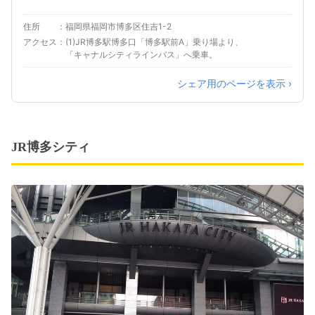
住所
福岡県福岡市博多区住吉1-2
アクセス
(1)JR博多駅博多口「博多駅前A」乗り場より、
「キャナルシティラインバス」へ乗車。
シェア用のページを表示 ›
JR博多シティ