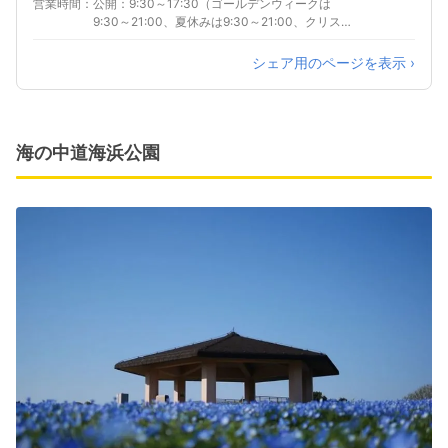
営業時間
公開：9:30～17:30（ゴールデンウィークは
多ふ頭下車（約１５分）、博多ふ頭から海ノ中
9:30～21:00、夏休みは9:30～21:00、クリスマ
道行きＵＭＩＮＡＫＡライン乗船（約２０分）
スは10:00～21:00、12～2月は10:00～17:00）
(3)車：都市高速内回り環状線、呉服町ランプor
休業：2月第1月曜日とその翌日
シェア用のページを表示 ›
博多駅東ランプから香椎線へ、香椎浜ランプか
ら一般道、アイランドシティの海ノ中道大橋を
抜けてマリンワールドへ（約４０分）
海の中道海浜公園