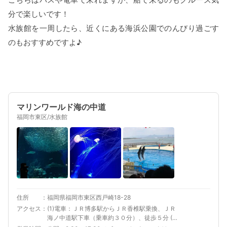
分で楽しいです！
水族館を一周したら、近くにある海浜公園でのんびり過ごす
のもおすすめですよ♪
マリンワールド海の中道
福岡市東区/水族館
住所
福岡県福岡市東区西戸崎18-28
アクセス
(1)電車：ＪＲ博多駅からＪＲ香椎駅乗換、ＪＲ
海ノ中道駅下車（乗車約３０分）、徒歩５分 (2)
船：博多駅前乗り場からベイサイドプレイス博