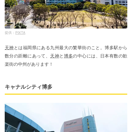
PIXTA
天神
とは福岡県にある九州最大の繁華街のこと。博多駅から
数分の距離にあって、
天神
と
博多
の中心には、日本有数の歓
楽街の中州があります！
キャナルシティ博多