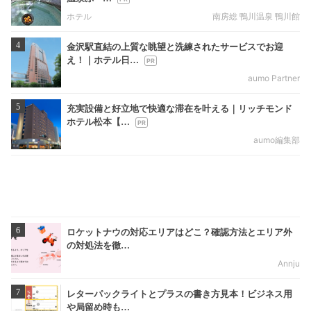
ホテル
南房総 鴨川温泉 鴨川館
4
金沢駅直結の上質な眺望と洗練されたサービスでお迎
え！｜ホテル日…
aumo Partner
5
充実設備と好立地で快適な滞在を叶える｜リッチモンド
ホテル松本【…
aumo編集部
6
ロケットナウの対応エリアはどこ？確認方法とエリア外
の対処法を徹…
Annju
7
レターパックライトとプラスの書き方見本！ビジネス用
や局留め時も…