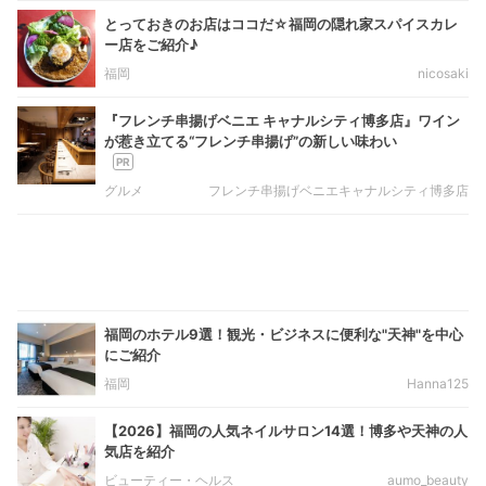
とっておきのお店はココだ☆福岡の隠れ家スパイスカレ
ー店をご紹介♪
福岡
nicosaki
『フレンチ串揚げベニエ キャナルシティ博多店』ワイン
が惹き立てる“フレンチ串揚げ”の新しい味わい
グルメ
フレンチ串揚げベニエキャナルシティ博多店
福岡のホテル9選！観光・ビジネスに便利な"天神"を中心
にご紹介
福岡
Hanna125
【2026】福岡の人気ネイルサロン14選！博多や天神の人
気店を紹介
ビューティー・ヘルス
aumo_beauty