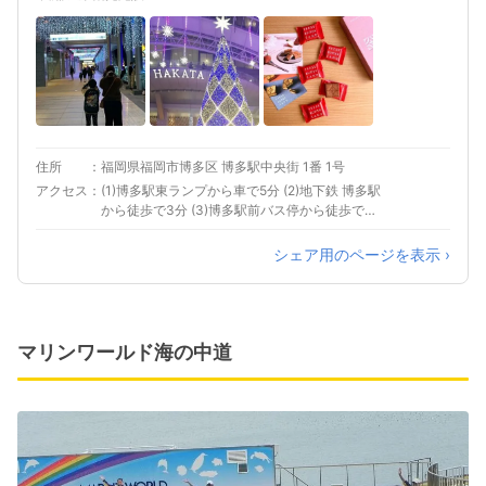
住所
福岡県福岡市博多区 博多駅中央街 1番 1号
アクセス
(1)博多駅東ランプから車で5分 (2)地下鉄 博多駅
から徒歩で3分 (3)博多駅前バス停から徒歩で3
分
シェア用のページを表示 ›
マリンワールド海の中道