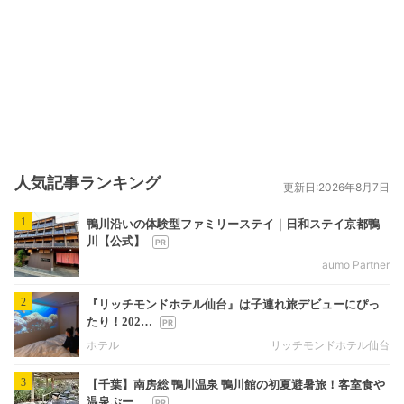
人気記事ランキング
更新日:2026年8月7日
1
鴨川沿いの体験型ファミリーステイ｜日和ステイ京都鴨
川【公式】
aumo Partner
2
『リッチモンドホテル仙台』は子連れ旅デビューにぴっ
たり！202…
ホテル
リッチモンドホテル仙台
3
【千葉】南房総 鴨川温泉 鴨川館の初夏避暑旅！客室食や
温泉ぷー…