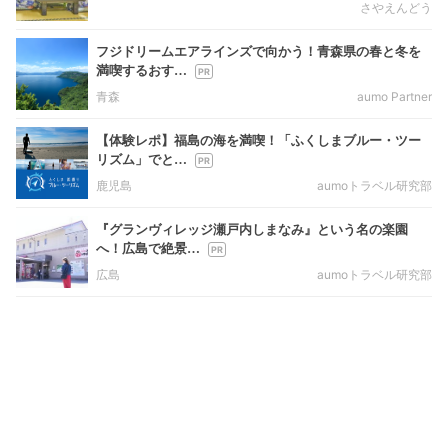
さやえんどう
フジドリームエアラインズで向かう！青森県の春と冬を
満喫するおす…
青森
aumo Partner
【体験レポ】福島の海を満喫！「ふくしまブルー・ツー
リズム」でと…
鹿児島
aumoトラベル研究部
『グランヴィレッジ瀬戸内しまなみ』という名の楽園
へ！広島で絶景…
広島
aumoトラベル研究部