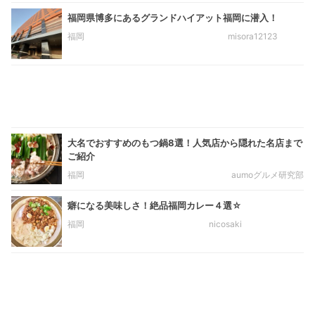
福岡県博多にあるグランドハイアット福岡に潜入！
福岡
misora12123
大名でおすすめのもつ鍋8選！人気店から隠れた名店まで
ご紹介
福岡
aumoグルメ研究部
癖になる美味しさ！絶品福岡カレー４選☆
福岡
nicosaki