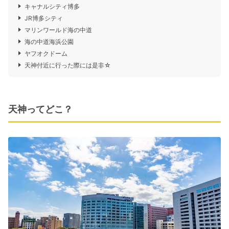
キャナルシティ博多
JR博多シティ
マリンワールド海の中道
海の中道海浜公園
ヤフオクドーム
天神付近に行った際には是非☆
天神ってどこ？