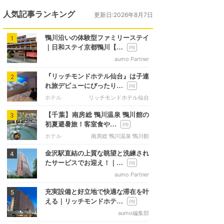
人気記事ランキング
更新日:2026年8月7日
鴨川沿いの体験型ファミリーステイ
1
｜日和ステイ京都鴨川【…
aumo Partner
『リッチモンドホテル仙台』は子連
2
れ旅デビューにぴったり…
ホテル
リッチモンドホテル仙台
【千葉】南房総 鴨川温泉 鴨川館の
3
初夏避暑旅！客室食や…
ホテル
南房総 鴨川温泉 鴨川館
金沢駅直結の上質な眺望と洗練され
4
たサービスでお迎え！｜…
aumo Partner
充実設備と好立地で快適な滞在を叶
5
える｜リッチモンドホテ…
aumo編集部