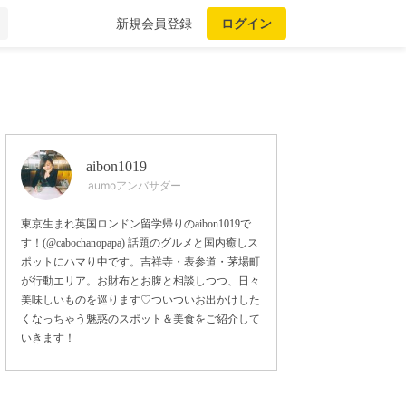
新規会員登録
ログイン
aibon1019
aumoアンバサダー
東京生まれ英国ロンドン留学帰りのaibon1019で
す！(@cabochanopapa) 話題のグルメと国内癒しス
ポットにハマり中です。吉祥寺・表参道・茅場町
が行動エリア。お財布とお腹と相談しつつ、日々
美味しいものを巡ります♡ついついお出かけした
くなっちゃう魅惑のスポット＆美食をご紹介して
いきます！