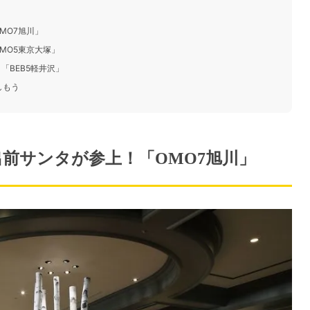
MO7旭川」
MO5東京大塚」
「BEB5軽井沢」
しもう
前サンタが参上！「OMO7旭川」