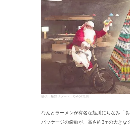
星野リゾート OMO7旭川
なんとラーメンが有名な
旭川
にちなみ「食
パッケージの袋麺が、高さ約3mの大きな