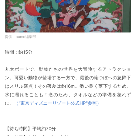
aumo編集部
時間：約15分
丸太ボートで、動物たちの世界を大冒険するアトラクショ
ン。可愛い動物が登場する一方で、最後の滝つぼへの急降下
はスリル満点！その落差は約16m。勢い良く落下するため、
水に濡れることも！念のため、タオルなどの準備を忘れず
に。
（"東京ディズニーリゾート公式HP"参照）
【待ち時間】平均約70分