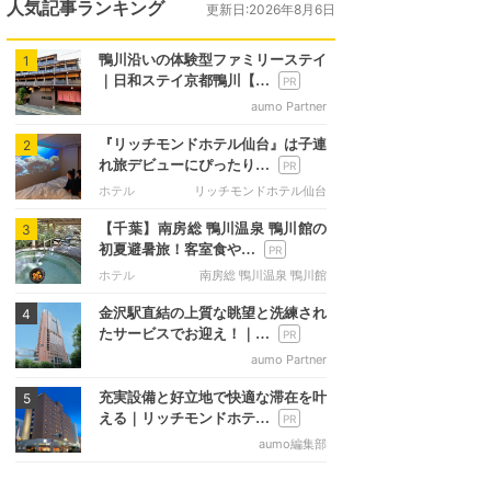
人気記事ランキング
更新日:2026年8月6日
鴨川沿いの体験型ファミリーステイ
1
｜日和ステイ京都鴨川【…
aumo Partner
『リッチモンドホテル仙台』は子連
2
れ旅デビューにぴったり…
ホテル
リッチモンドホテル仙台
【千葉】南房総 鴨川温泉 鴨川館の
3
初夏避暑旅！客室食や…
ホテル
南房総 鴨川温泉 鴨川館
金沢駅直結の上質な眺望と洗練され
4
たサービスでお迎え！｜…
aumo Partner
充実設備と好立地で快適な滞在を叶
5
える｜リッチモンドホテ…
aumo編集部