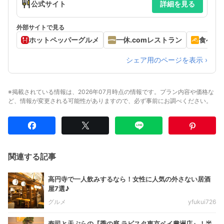
公式サイト
詳細を見る
11:00~16:30 17:00~23:30
外部サイトで見る
ホットペッパーグルメ
一休.comレストラン
食べロ
シェア用のページを表示 ›
※掲載されている情報は、2026年07月時点の情報です。プラン内容や価格な
ど、情報が変更される可能性がありますので、必ず事前にお調べください。
関連する記事
高円寺で一人飲みするなら！女性に人気の外さない居酒
屋7選♪
グルメ
yfukui726
寿司と天ぷらの『季の庭 ラビスタ東京ベイ豊洲店』！半