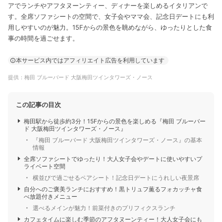
アでランチやアフタヌーンティー、ディナーを楽しめるイタリアンで
す。全席ソファシートの空間で、女子会やママ会、記念日デートにも利
用しやすいのが魅力。15Fからの景色を眺めながら、ゆったりとした食
事の時間を過ごせます。
本サービス内ではアフィリエイト広告を利用しています
提供：梅田 ブルーバード 大阪梅田ツインタワーズ・ノース
この記事の目次
梅田駅から徒歩約3分！15Fからの景色を楽しめる『梅田 ブルーバー
ド 大阪梅田ツインタワーズ・ノース』
『梅田 ブルーバード 大阪梅田ツインタワーズ・ノース』の基本
情報
全席ソファシートでゆったり！大人女子会やデートに使いやすいプ
ライベート空間
横並びで過ごせるペアシート！記念日デートにうれしい夜景席
自分へのご褒美ランチにおすすめ！黒トリュフ薫るフォカッチャ食
べ放題付きメニュー
選べるメインが魅力！前菜付きのプリフィクスランチ
カフェタイムに楽しむ季節のアフタヌーンティー！大人女子会にも