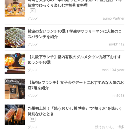
個室でゆっくり楽しむ本格和食料理
グルメ
aumo Partner
難波の安いランチ10選！学生やサラリーマンに人気のコ
スパランチを紹介
グルメ
mykt1112
【九段下ランチ】都内有数のグルメタウン九段下おすす
めランチ16選
グルメ
toshi.104.year
【新宿×ブランチ】女子会やデートにおすすめな人気のお
店7選を紹介
グルメ
nh1018
九州初上陸！『焼うお いし川 博多』で“焼うお”を味わう
特別なひととき
グルメ
焼うお いし川 博多