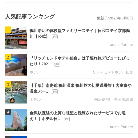
人気記事ランキング
更新日:2026年8月6日
1
鴨川沿いの体験型ファミリーステイ｜日和ステイ京都鴨
川【公式】
aumo Partner
2
『リッチモンドホテル仙台』は子連れ旅デビューにぴっ
たり！202…
ホテル
リッチモンドホテル仙台
3
【千葉】南房総 鴨川温泉 鴨川館の初夏避暑旅！客室食や
温泉ぷー…
ホテル
南房総 鴨川温泉 鴨川館
4
金沢駅直結の上質な眺望と洗練されたサービスでお迎
え！｜ホテル日…
aumo Partner