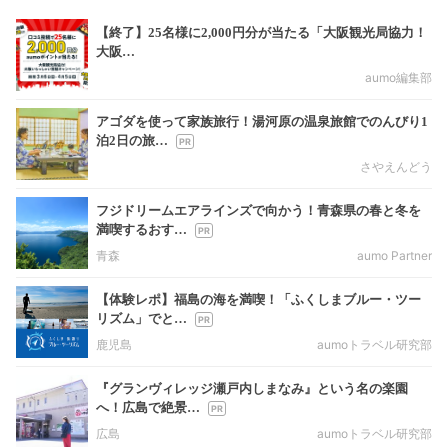
【終了】25名様に2,000円分が当たる「大阪観光局協力！
大阪…
aumo編集部
アゴダを使って家族旅行！湯河原の温泉旅館でのんびり1
泊2日の旅…
さやえんどう
フジドリームエアラインズで向かう！青森県の春と冬を
満喫するおす…
青森
aumo Partner
【体験レポ】福島の海を満喫！「ふくしまブルー・ツー
リズム」でと…
鹿児島
aumoトラベル研究部
『グランヴィレッジ瀬戸内しまなみ』という名の楽園
へ！広島で絶景…
広島
aumoトラベル研究部