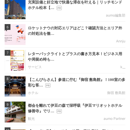
5
充実設備と好立地で快適な滞在を叶える｜リッチモンド
ホテル松本【…
aumo編集部
6
ロケットナウの対応エリアはどこ？確認方法とエリア外
の対処法を徹…
Annju
7
レターパックライトとプラスの書き方見本！ビジネス用
や局留め時も…
サービス
k__
8
【こんぴらさん】参道に佇む『御宿 敷島館』！100室の多
彩な客…
ホテル
御宿 敷島館
9
都会を離れて伊豆の森で深呼吸『伊豆マリオットホテル
修善寺』でリ…
観光
aumo Partner