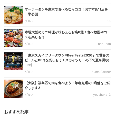
マーラータンを東京で食べるならココ！おすすめ11店を
一挙公開
グルメ
KK
本場大阪のカニ料理が味わえるお店8選！食べ放題やコー
スを楽しもう
グルメ
naru_san
『東京スカイツリータウン®BeerFesta2026』で世界の
ビールとBBQを楽しもう！スカイツリーの下で夏を満喫
グルメ
aumo Partner
【大阪】福島区で肉を食べよう！筆者厳選の9店舗をご紹
介します♪
グルメ
youshuka13
おすすめ記事