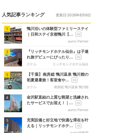
人気記事ランキング
更新日:2026年8月6日
鴨川沿いの体験型ファミリーステイ
1
｜日和ステイ京都鴨川【…
aumo Partner
『リッチモンドホテル仙台』は子連
2
れ旅デビューにぴったり…
ホテル
リッチモンドホテル仙台
【千葉】南房総 鴨川温泉 鴨川館の
3
初夏避暑旅！客室食や…
ホテル
南房総 鴨川温泉 鴨川館
金沢駅直結の上質な眺望と洗練され
4
たサービスでお迎え！｜…
aumo Partner
充実設備と好立地で快適な滞在を叶
5
える｜リッチモンドホテ…
aumo編集部