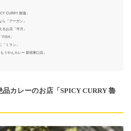
Y CURRY 魯珈」
うなら「アーガン」
わえるお店「半月」
FISH」
に「ミラン」
もうやんカレー 新宿東口店」
品カレーのお店「SPICY CURRY 魯