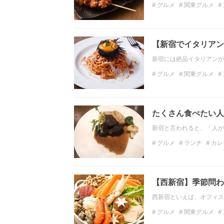
グルメ
関東グルメ
東京のディナー
焼き
【新宿でイタリアン
新宿には絶品イタリアンが
グルメ
関東グルメ
イタリアン
チーズ
たくさん食べたい人
新宿と言われると、「人が
グルメ
ランチ
カレ
早稲田
新宿御苑
【西新宿】季節問わ
西新宿といえば、オフィス
グルメ
関東グルメ