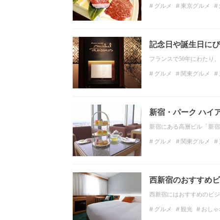
グルメ
東京グルメ
新宿グルメ
西新宿
記念日や誕生日にぴ
フランスで50年にわたり
グルメ
関東グルメ
ディナー
関東のディ
新宿・パーク ハイ
新宿にある高層ビル「新宿
グルメ
関東グルメ
スコーン
コーヒー
西新宿のおすすめビ
西新宿にはおすすめのビジ
グルメ
観光
おしゃ