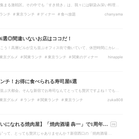
集まる激戦区。その中でも「すき焼き」は、我々には馴染み深い料理…
ランチ
東京ランチ
ディナー
食べ放題
chanyama
題
個室
デート
6選◎間違いないお店はココだ！
こう！高層ビルが立ち並ぶオフィス街で働いていて、休憩時間にカレ…
東京グルメ
関東ランチ
東京ランチ
関東のディナー
hinapple
ー
東京
インドカレー
ンチ！お得に食べられる寿司屋6選
並ぶ大都会。そんな新宿でお寿司なんてとっても贅沢ですよね！でも…
東京グルメ
ランチ
関東ランチ
東京ランチ
zuka808
さび
フグ
いになれる焼肉屋】「焼肉酒場 犇一」で1周年…
る"って、とっても贅沢じゃありませんか？新宿西口の「焼肉酒場 …