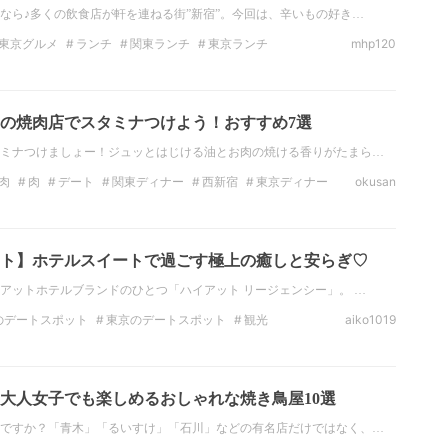
なら♪多くの飲食店が軒を連ねる街”新宿”。今回は、辛いもの好き…
東京グルメ
ランチ
関東ランチ
東京ランチ
mhp120
ナー
東京のディナー
ラーメン
の焼肉店でスタミナつけよう！おすすめ7選
ミナつけましょー！ジュッとはじける油とお肉の焼ける香りがたまら…
肉
肉
デート
関東ディナー
西新宿
東京ディナー
okusan
ト】ホテルスイートで過ごす極上の癒しと安らぎ♡
アットホテルブランドのひとつ「ハイアット リージェンシー」。 …
のデートスポット
東京のデートスポット
観光
aiko1019
東京の観光スポット
ホテル
関東のホテル
タ映え
大人女子でも楽しめるおしゃれな焼き鳥屋10選
ですか？「青木」「るいすけ」「石川」などの有名店だけではなく、…