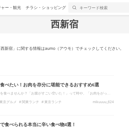
ジャー・観光
チラシ・ショッピング
西新宿
西新宿」に関する情報はaumo（アウモ）でチェックしてください。
食べたい！お肉を存分に堪能できるおすすめ6選
を食べませんか？「お腹がすごい空いた！」って時や、「お肉をがっ…
東京グルメ
関東ランチ
東京ランチ
mikuuuu_624
のディナー
ステーキ
鉄板焼き
西新宿
で食べられる本当に辛い食べ物4選！