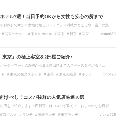
関東のビジネスホテル
ホテル7選！当日予約OKから女性も安心の所まで
をお探しですか？女性に嬉しいアメニティ満載のところや、当日の急…
関東のホテル
東京のホテル
東京
新宿
関東
osue630
ト 東京」の極上客室を2部屋ご紹介♪
パークタワー」の39階から最上階52階までのスペースを占める「…
ット
東京の観光スポット
絶景
東京の絶景
ホテル
mhp120
ホテル
観光スポット
東京
能すべし！コスパ抜群の人気店厳選10選
お店をご紹介します！西新宿にはコスパが良くて、おしゃれなお店が…
東京グルメ
ランチ
関東ランチ
東京ランチ
yfukui726
ナー
東京のディナー
焼肉