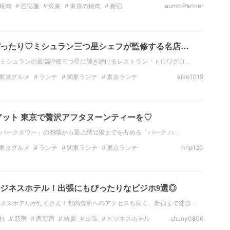
焼肉
居酒屋
東京
東京の焼肉
新宿
aumo Partner
西新宿グルメ
ったり♡ミシュラン三つ星シェフが監修する名店…
、ミシュランの最高評価三つ星に輝き続けるレストラン「トロワグロ…
東京グルメ
ランチ
関東ランチ
東京ランチ
aiko1019
ナー
東京のディナー
フード
アット 東京で贅沢アフタヌーンティーを♡
パークタワー」の39階から最上階52階までを占める「パーク ハ…
東京グルメ
ランチ
関東ランチ
東京ランチ
mhp120
スイーツ
関東スイーツ
ジネスホテル！出張にもぴったりなビジホ9選◎
ネスホテルがたくさん！都内各所へのアクセスも良く、新宿まで徒歩…
れ
新宿
西新宿
綺麗
出張
ビジネスホテル
shuny0806