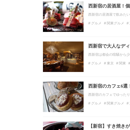
西新宿の居酒屋！個
西新宿の居酒屋で飲みたい
グルメ
関東グルメ
関東の居酒屋
東京の
西新宿で大人なディ
西新宿は都会の喧騒から少
グルメ
東京
関東
西新宿ディナー
大人
西新宿のカフェ6選
西新宿のカフェでゆったり
グルメ
関東グルメ
ディナー
関東のディ
【新宿】すき焼きが