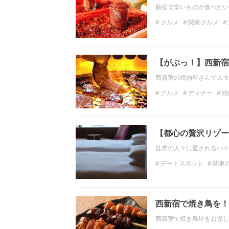
新宿で辛いものが食べたい
グルメ
関東グルメ
ディナー
関東のディ
【がぶっ！】西新宿
西新宿の焼肉屋さんでスタ
グルメ
ディナー
焼
東京焼肉
関東焼肉
【都心の贅沢リゾー
世界の人々に愛されるハイ
デートスポット
関東
関東の観光スポット
東京のホテル
インス
西新宿で焼き鳥を！
西新宿で焼き鳥屋をお探し