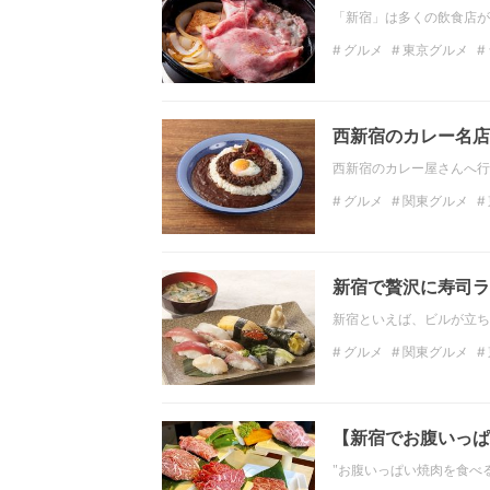
「新宿」は多くの飲食店が
グルメ
東京グルメ
しゃぶしゃぶ
飲み放
西新宿のカレー名店
西新宿のカレー屋さんへ行
グルメ
関東グルメ
東京のディナー
カレ
新宿で贅沢に寿司ラ
新宿といえば、ビルが立ち
グルメ
関東グルメ
日本料理
魚料理
わ
【新宿でお腹いっぱ
"お腹いっぱい焼肉を食べ