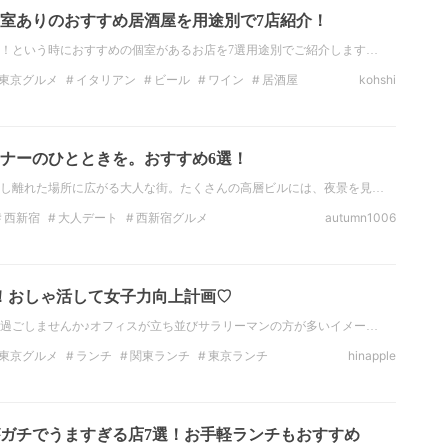
室ありのおすすめ居酒屋を用途別で7店紹介！
！という時におすすめの個室があるお店を7選用途別でご紹介します…
東京グルメ
イタリアン
ビール
ワイン
居酒屋
kohshi
居酒屋
串焼き
ナーのひとときを。おすすめ6選！
し離れた場所に広がる大人な街。たくさんの高層ビルには、夜景を見…
西新宿
大人デート
西新宿グルメ
autumn1006
な街
大人なディナー
西新宿のデートスポット
！おしゃ活して女子力向上計画♡
過ごしませんか♪オフィスが立ち並びサラリーマンの方が多いイメー…
東京グルメ
ランチ
関東ランチ
東京ランチ
hinapple
ナー
東京のディナー
カフェ
ガチでうますぎる店7選！お手軽ランチもおすすめ