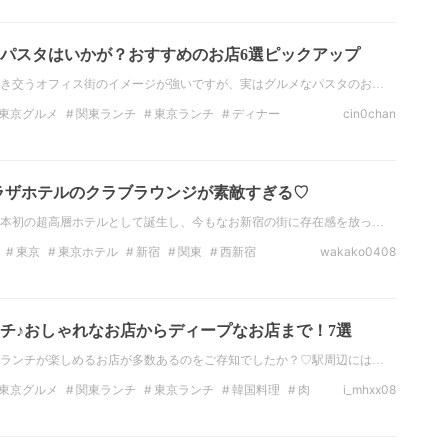
東京ディナー
パスタはいかが？おすすめのお店6選ピックアップ
き交うオフィス街のイメージが強いですが、実はグルメなパスタのお…
東京グルメ
関東ランチ
東京ランチ
ディナー
cin0chan
ーラ
チーズ
パスタ
プラザホテルのクラブラウンジが素敵すぎる♡
本初の超高層ホテルとして誕生し、今もなお新宿の街に存在感を放っ…
東京
東京ホテル
新宿
関東
西新宿
wakako0408
ザホテル
チ♪おしゃれなお店からディープなお店まで！7選
ランチが楽しめるお店が多数あるのをご存知でしたか？♡駅周辺には…
東京グルメ
関東ランチ
東京ランチ
韓国料理
肉
i_mhxx08
ョプサル