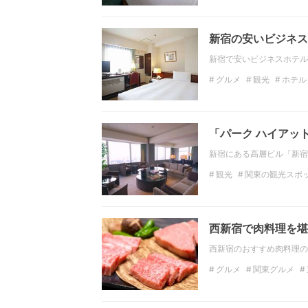
東京のビジネスホテル
新宿の安いビジネス
新宿で安いビジネスホテル
グルメ
観光
ホテル
新宿三丁目
西新宿
「パーク ハイアッ
新宿にある高層ビル「新宿
観光
関東の観光スポ
関東のホテル
東京の
西新宿で肉料理を堪
西新宿のおすすめ肉料理の
グルメ
関東グルメ
ディナー
関東のディ