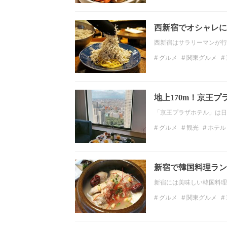
関東ディナー
西新宿
西新宿でオシャレに
西新宿はサラリーマンが行
グルメ
関東グルメ
イタリアン
カルボナ
地上170m！京王
「京王プラザホテル」は日
グルメ
観光
ホテル
関東ホテル
京王プラ
新宿で韓国料理ラン
新宿には美味しい韓国料理
グルメ
関東グルメ
東京
デート
サムギ