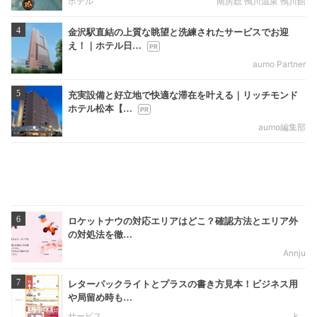
ホテル
南房総 鴨川温泉 鴨川館
4
金沢駅直結の上質な眺望と洗練されたサービスでお迎
え！｜ホテル日…
aumo Partner
5
充実設備と好立地で快適な滞在を叶える｜リッチモンド
ホテル松本【…
aumo編集部
6
ロケットナウの対応エリアはどこ？確認方法とエリア外
の対処法を徹…
Annju
7
レターパックライトとプラスの書き方見本！ビジネス用
や局留め時も…
サービス
k__