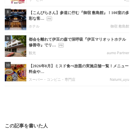
8
【こんぴらさん】参道に佇む『御宿 敷島館』！100室の多
彩な客…
ホテル
御宿 敷島館
9
都会を離れて伊豆の森で深呼吸『伊豆マリオットホテル
修善寺』でリ…
観光
aumo Partner
10
【2026年8月】ミスド食べ放題の実施店舗一覧！メニュー
料金や…
スーパー・コンビニ・専門店
Nalumi_uyu
この記事を書いた人