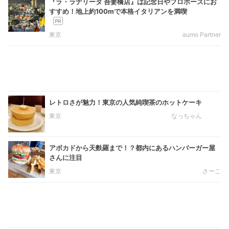
『ラ・ラナリータ 吾妻橋店』は記念日やプロポーズにお
すすめ！地上約100mで本格イタリアンを満喫
東京
aumo Partner
レトロさが魅力！東京の人気純喫茶のホットケーキ
東京
なっちゃん
アボカドから天麩羅まで！？都内にあるハンバーガー屋
さんに注目
東京
さーこ