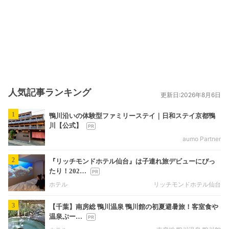
人気記事ランキング
更新日:2026年8月6日
1
鴨川沿いの体験型ファミリーステイ｜日和ステイ京都鴨
川【公式】
aumo Partner
2
『リッチモンドホテル仙台』は子連れ旅デビューにぴっ
たり！202…
ホテル
リッチモンドホテル仙台
3
【千葉】南房総 鴨川温泉 鴨川館の初夏避暑旅！客室食や
温泉ぷー…