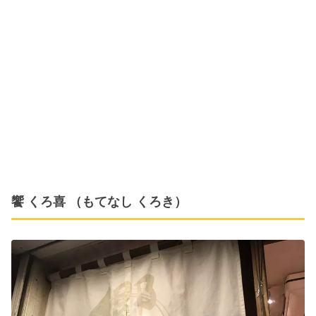
饗 くろ喜 （もてなし くろき）