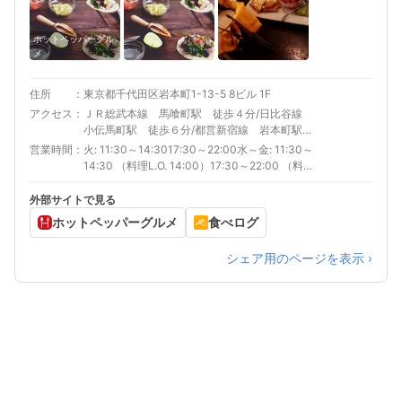
ホットペッパーグル
メ
住所
東京都千代田区岩本町1-13-5 8ビル 1F
アクセス
ＪＲ総武本線 馬喰町駅 徒歩４分/日比谷線
小伝馬町駅 徒歩６分/都営新宿線 岩本町駅
徒歩７分
営業時間
火: 11:30～14:3017:30～22:00水～金: 11:30～
14:30 （料理L.O. 14:00）17:30～22:00 （料理
L.O. 21:00）土、日、祝日: 11:30～14:00 （料
理L.O. 14:00）17:00～22:00 （料理L.O.
外部サイトで見る
21:00）
ホットペッパーグルメ
食べログ
シェア用のページを表示 ›