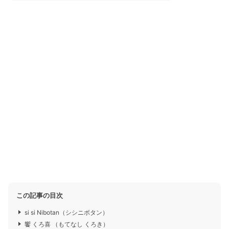
この記事の目次
si si Nibotan（シシニボタン）
饗 くろ喜 （もてなし くろき）