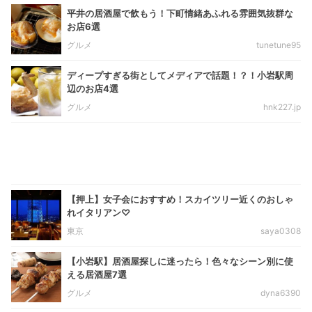
平井の居酒屋で飲もう！下町情緒あふれる雰囲気抜群な
お店6選
グルメ
tunetune95
ディープすぎる街としてメディアで話題！？！小岩駅周
辺のお店4選
グルメ
hnk227.jp
【押上】女子会におすすめ！スカイツリー近くのおしゃ
れイタリアン♡
東京
saya0308
【小岩駅】居酒屋探しに迷ったら！色々なシーン別に使
える居酒屋7選
グルメ
dyna6390