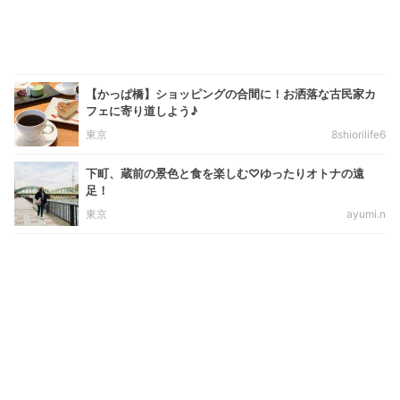
【かっぱ橋】ショッピングの合間に！お洒落な古民家カ
フェに寄り道しよう♪
東京
8shiorilife6
下町、蔵前の景色と食を楽しむ♡ゆったりオトナの遠
足！
東京
ayumi.n