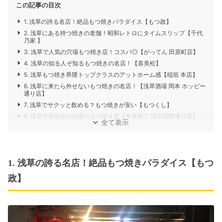
この記事の目次
1. 浅草の誇る名店！絶品もつ焼きパラダイス【もつ政】
2. 浅草にある持つ焼きの老舗！昭和レトロにタイムスリップ【千代
乃家 】
3. 浅草で人気の穴場もつ焼き店！コスパ◎【がってん 田原町店】
4. 浅草の知る人ぞ知るもつ焼きの名店！【喜美松】
5. 浅草もつ焼き界隈トップクラスのアットホーム感【稲垣 本店】
6. 浅草に来たら外せないもつ焼きの名店！【浅草酒場 岡本 ホッピー
通り店】
7. 浅草でサクッと飲める？もつ焼きが安い【もつくし】
8. 浅草で煮込みが自慢のもつ焼き屋【串屋横丁 浅草国際通り店】
全て表示
1. 浅草の誇る名店！絶品もつ焼きパラダイス【もつ
政】