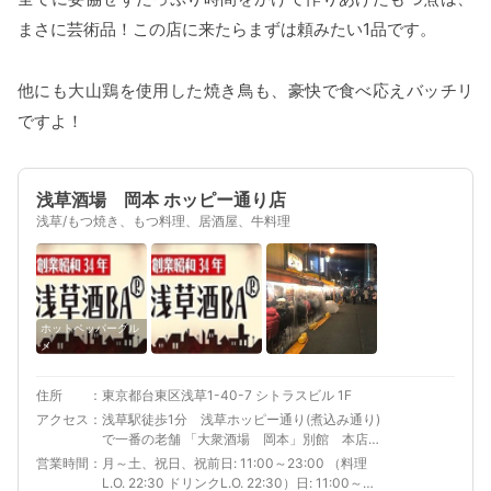
まさに芸術品！この店に来たらまずは頼みたい1品です。
他にも大山鶏を使用した焼き鳥も、豪快で食べ応えバッチリ
ですよ！
浅草酒場 岡本 ホッピー通り店
浅草/もつ焼き、もつ料理、居酒屋、牛料理
ホットペッパーグル
メ
住所
東京都台東区浅草1-40-7 シトラスビル 1F
アクセス
浅草駅徒歩1分 浅草ホッピー通り(煮込み通り)
で一番の老舗 「大衆酒場 岡本」別館 本店よ
り歩いて20秒☆宴会にもＯＫ
営業時間
月～土、祝日、祝前日: 11:00～23:00 （料理
L.O. 22:30 ドリンクL.O. 22:30）日: 11:00～