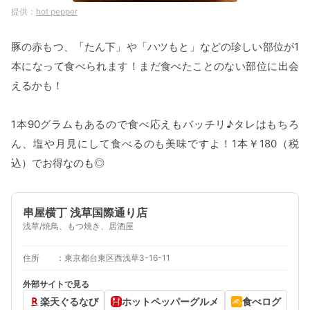
hot pepper
豚の赤もつ、「たん下」や「ハツもと」などの珍しい部位が1
本になって食べられます！まだ食べたことのない部位に出会
えるかも！
1本90グラムもあるので食べ応えもバッチリ♪タレはもちろ
ん、塩や月見にして食べるのも美味ですよ！1本￥180（税
込）でお得なのも◎
串屋横丁 浅草国際通り店
浅草/焼鳥、もつ焼き、居酒屋
住所
東京都台東区西浅草3-16-11
外部サイトで見る
楽天ぐるなび
ホットペッパーグルメ
食べログ