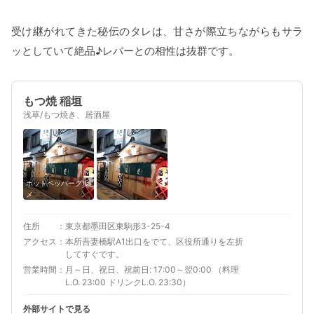
受け継がれてきた秘伝のタレは、甘さが際立ちながらもサラ
ッとしていて絶品♪レバーとの相性は抜群です。
もつ焼 稲垣
浅草/もつ焼き、居酒屋
ホットペッパーグル
メ
住所
東京都墨田区東駒形3-25-4
アクセス
本所吾妻橋駅A1出口をでて、区役所通りを左折
してすぐです。
営業時間
月～日、祝日、祝前日: 17:00～翌0:00 （料理
L.O. 23:00 ドリンクL.O. 23:30）
外部サイトで見る