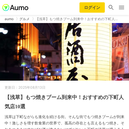
ログイン
aumo
グルメ
【浅草】もつ焼きブーム到来中！おすすめの下町人…
更新日：2025年08月13日
【浅草】もつ焼きブーム到来中！おすすめの下町人
気店10選
浅草は下町ながらも進化を続ける街。そんな街でもつ焼きブームが到来
中！激しさを増す飲食業の世界で、孤高の存在とも言えるもつ焼き。そ