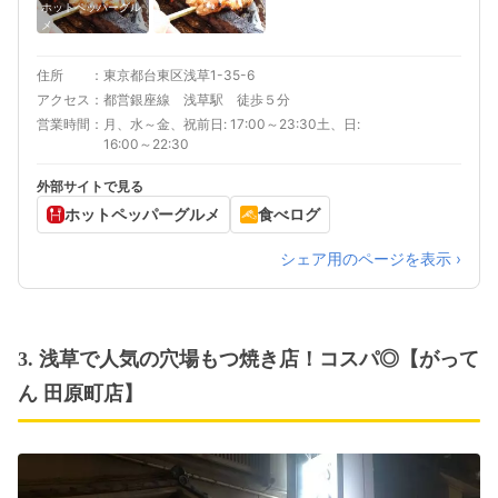
ホットペッパーグル
メ
住所
東京都台東区浅草1-35-6
アクセス
都営銀座線 浅草駅 徒歩５分
営業時間
月、水～金、祝前日: 17:00～23:30土、日:
16:00～22:30
外部サイトで見る
ホットペッパーグルメ
食べログ
シェア用のページを表示 ›
3. 浅草で人気の穴場もつ焼き店！コスパ◎【がって
ん 田原町店】