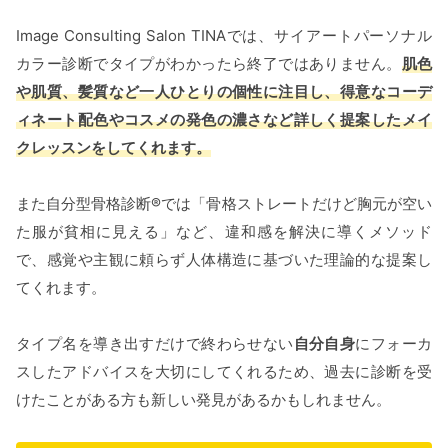
Image Consulting Salon TINAでは、サイアートパーソナル
カラー診断でタイプがわかったら終了ではありません。
肌色
や肌質、髪質など一人ひとりの個性に注目し、得意なコーデ
ィネート配⾊やコスメの発⾊の濃さなど詳しく提案したメイ
クレッスンをしてくれます。
また自分型骨格診断®︎では「⾻格ストレートだけど胸元が空い
た服が貧相に⾒える」など、違和感を解決に導くメソッド
で、感覚や主観に頼らず⼈体構造に基づいた理論的な提案し
てくれます。
タイプ名を導き出すだけで終わらせない
⾃分⾃⾝
にフォーカ
スしたアドバイスを大切にしてくれるため、過去に診断を受
けたことがある方も新しい発見があるかもしれません。