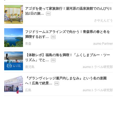
アゴダを使って家族旅行！湯河原の温泉旅館でのんびり1
泊2日の旅…
さやえんどう
フジドリームエアラインズで向かう！青森県の春と冬を
満喫するおす…
青森
aumo Partner
【体験レポ】福島の海を満喫！「ふくしまブルー・ツー
リズム」でと…
鹿児島
aumoトラベル研究部
『グランヴィレッジ瀬戸内しまなみ』という名の楽園
へ！広島で絶景…
広島
aumoトラベル研究部