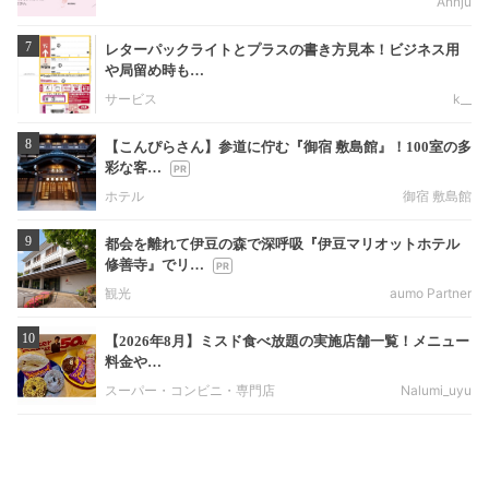
Annju
7
レターパックライトとプラスの書き方見本！ビジネス用
や局留め時も…
サービス
k__
8
【こんぴらさん】参道に佇む『御宿 敷島館』！100室の多
彩な客…
ホテル
御宿 敷島館
9
都会を離れて伊豆の森で深呼吸『伊豆マリオットホテル
修善寺』でリ…
観光
aumo Partner
10
【2026年8月】ミスド食べ放題の実施店舗一覧！メニュー
料金や…
スーパー・コンビニ・専門店
Nalumi_uyu