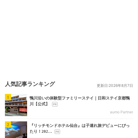
人気記事ランキング
更新日:2026年8月7日
1
鴨川沿いの体験型ファミリーステイ｜日和ステイ京都鴨
川【公式】
aumo Partner
2
『リッチモンドホテル仙台』は子連れ旅デビューにぴっ
たり！202…