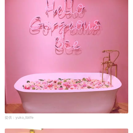
yuko_tblife