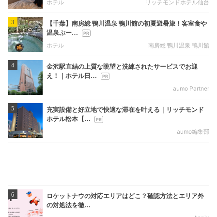
ホテル
リッチモンドホテル仙台
3
【千葉】南房総 鴨川温泉 鴨川館の初夏避暑旅！客室食や
温泉ぷー…
ホテル
南房総 鴨川温泉 鴨川館
4
金沢駅直結の上質な眺望と洗練されたサービスでお迎
え！｜ホテル日…
aumo Partner
5
充実設備と好立地で快適な滞在を叶える｜リッチモンド
ホテル松本【…
aumo編集部
6
ロケットナウの対応エリアはどこ？確認方法とエリア外
の対処法を徹…