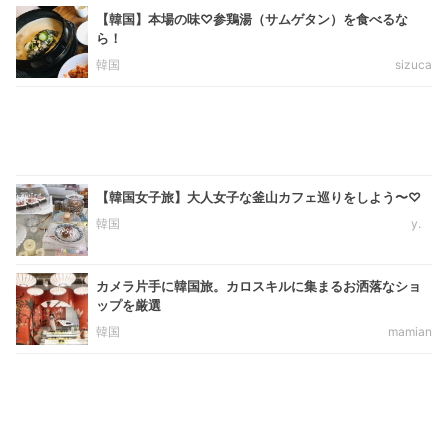
【韓国】本場の味♡参鶏湯（サムゲタン）を食べるな
ら！
韓国
sizuca
【韓国女子旅】大人女子な釜山カフェ巡りをしよう〜♡
韓国
y.
カメラ片手に韓国旅。カロスキルに集まるお洒落なショ
ップを厳選
韓国
mamian