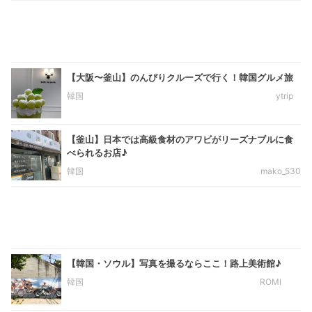
【大阪〜釜山】のんびりクルーズで行く！韓国グルメ旅
韓国
ytrip
【釜山】日本では高級食材のアワビがリーズナブルに食
べられるお店♪
韓国
mako_530
【韓国・ソウル】写真を撮るならここ！路上美術館♪
韓国
ROMI