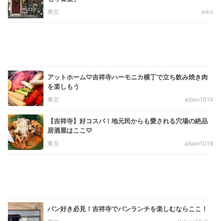
東京
aiko
アットホーム♡吉祥寺ハーモニカ横丁で立ち飲み焼き肉
を楽しもう
東京
aibon1019
【吉祥寺】好コスパ！地元民からも愛される穴場の絶品
居酒屋はここ♡
東京
aibon1019
パン好き必見！吉祥寺でパンランチを楽しむならここ！