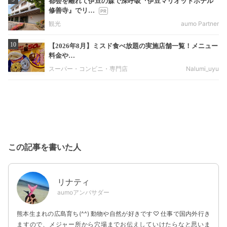
都会を離れて伊豆の森で深呼吸『伊豆マリオットホテル
修善寺』でリ…
観光
aumo Partner
10
【2026年8月】ミスド食べ放題の実施店舗一覧！メニュー
料金や…
スーパー・コンビニ・専門店
Nalumi_uyu
この記事を書いた人
リナティ
aumoアンバサダー
熊本生まれの広島育ち(^^) 動物や自然が好きです♡ 仕事で国内外行き
ますので、メジャー所から穴場までお伝えしていけたらなと思いま