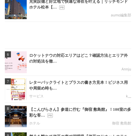
5
充実設備と好立地で快適な滞在を叶える｜リッチモンド
ホテル松本【…
aumo編集部
6
ロケットナウの対応エリアはどこ？確認方法とエリア外
の対処法を徹…
Annju
7
レターパックライトとプラスの書き方見本！ビジネス用
や局留め時も…
サービス
k__
8
【こんぴらさん】参道に佇む『御宿 敷島館』！100室の多
彩な客…
ホテル
御宿 敷島館
9