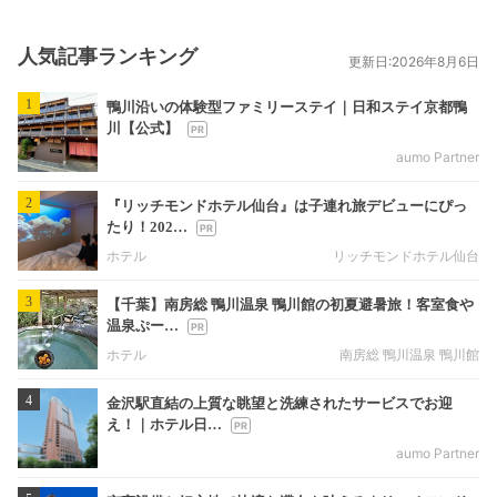
人気記事ランキング
更新日:2026年8月6日
1
鴨川沿いの体験型ファミリーステイ｜日和ステイ京都鴨
川【公式】
aumo Partner
2
『リッチモンドホテル仙台』は子連れ旅デビューにぴっ
たり！202…
ホテル
リッチモンドホテル仙台
3
【千葉】南房総 鴨川温泉 鴨川館の初夏避暑旅！客室食や
温泉ぷー…
ホテル
南房総 鴨川温泉 鴨川館
4
金沢駅直結の上質な眺望と洗練されたサービスでお迎
え！｜ホテル日…
aumo Partner