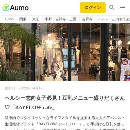
ログイン
aumo
関東
東京
中野・吉祥寺・三鷹
吉祥寺
ヘルシー志向女子必
更新日：2022年04月12日
ヘルシー志向女子必見！豆乳メニュー盛りだくさん
♡「BAYFLOW cafe」
健康的でスタイリッシュなライフスタイルを提案する大人のアパレル・
生活雑貨ブランド『BAYFLOW（ベイフロー）』が手掛ける豆乳を使っ