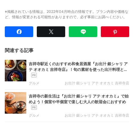
※掲載されている情報は、2022年04月時点の情報です。プラン内容や価格な
ど、情報が変更される可能性がありますので、必ず事前にお調べください。
関連する記事
吉祥寺駅近くのおすすめ和食居酒屋『お出汁 銀シャリ ア
テ オオカミ 吉祥寺店』！旬の素材を使った出汁料理と炊
き立て銀シャリを堪能
グルメ
お出汁 銀シャリ アテ オオカミ 吉祥寺店
吉祥寺の新生活は『お出汁 銀シャリ アテ オオカミ』で始
めよう！個室や半個室で楽しむ大人の歓迎会におすすめ
グルメ
お出汁 銀シャリ アテ オオカミ 吉祥寺店