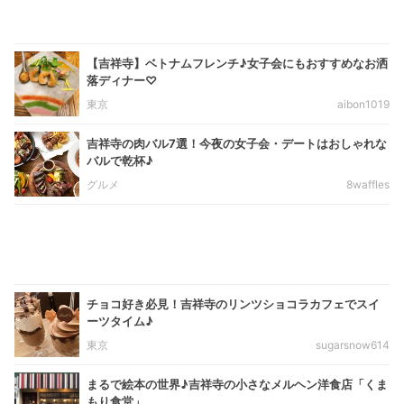
【吉祥寺】ベトナムフレンチ♪女子会にもおすすめなお洒
落ディナー♡
東京
aibon1019
吉祥寺の肉バル7選！今夜の女子会・デートはおしゃれな
バルで乾杯♪
グルメ
8waffles
チョコ好き必見！吉祥寺のリンツショコラカフェでスイ
ーツタイム♪
東京
sugarsnow614
まるで絵本の世界♪吉祥寺の小さなメルヘン洋食店「くま
もり食堂」