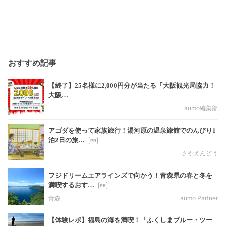
おすすめ記事
【終了】25名様に2,000円分が当たる「大阪観光局協力！
大阪…
aumo編集部
アゴダを使って家族旅行！湯河原の温泉旅館でのんびり1
泊2日の旅…
さやえんどう
フジドリームエアラインズで向かう！青森県の春と冬を
満喫するおす…
青森
aumo Partner
【体験レポ】福島の海を満喫！「ふくしまブルー・ツー