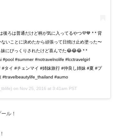
は後ろは普通だけど柄が気に入ってるやつ💜💙 * * 背
らは焼かないことに決めたから頑張って日焼け止め塗った〜
妹にびっくりされたけど喜んでた😂😂😂 * *
i #pool #summer #notravelnolife #lcctravelgirl
月1旅行 #タイ #チェンマイ #姉妹旅行 #仲良し姉妹 #夏 #プ
elbeautylife_thailand #aumo
blife) on
Nov 25, 2016 at 3:41am PST
いプール！
！