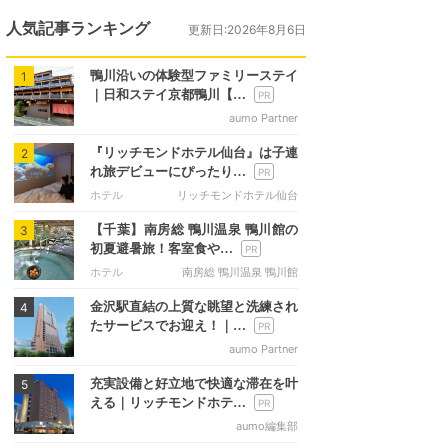
人気記事ランキング
更新日:2026年8月6日
鴨川沿いの体験型ファミリーステイ
1
｜日和ステイ京都鴨川【…
aumo Partner
『リッチモンドホテル仙台』は子連
2
れ旅デビューにぴったり…
ホテル
リッチモンドホテル仙台
【千葉】南房総 鴨川温泉 鴨川館の
3
初夏避暑旅！客室食や…
ホテル
南房総 鴨川温泉 鴨川館
金沢駅直結の上質な眺望と洗練され
4
たサービスでお迎え！｜…
aumo Partner
充実設備と好立地で快適な滞在を叶
5
える｜リッチモンドホテ…
aumo編集部