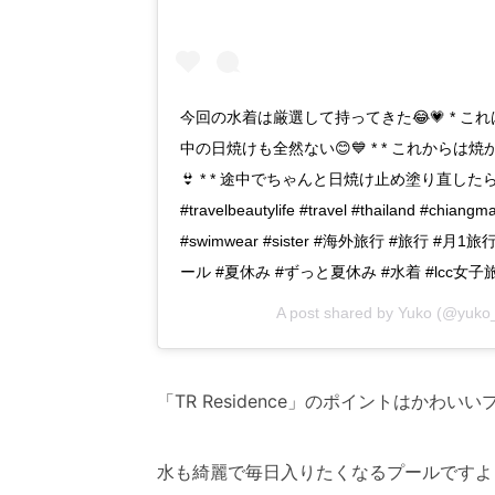
今回の水着は厳選して持ってきた😂💗 * これ
中の日焼けも全然ない😊💙 * * これか
👙 * * 途中でちゃんと日焼け止め塗り直したら
#travelbeautylife #travel #thailand #chiangma
#swimwear #sister #海外旅行 #旅行 #
ール #夏休み #ずっと夏休み #水着 #lcc女子旅 #trav
A post shared by
Yuko
(@yuko_t
「TR Residence」のポイントはかわい
水も綺麗で毎日入りたくなるプールですよ