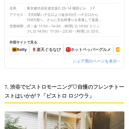
住所
東京都渋谷区道玄坂2-25-14 堀田ビル １F
アクセス
【渋谷駅ハチ公口より徒歩3分】ハチ公口から
109方面へ、さらに文化村通りを直進して楽器
屋さん左手すぐ
営業時間
月～金: 11:30～14:30 （料理L.O. 14:00 ドリン
クL.O. 14:00）17:30～23:30 （料理L.O. 23:00
ドリンクL.O. 23:00）土、日、祝日: 17:00～
23:30 （料理L.O. 23:00 ドリンクL.O. 23:00）
外部サイトで見る
Retty
楽天ぐるなび
ホットペッパーグルメ
食べ
シェア用のページを表示 ›
7. 渋谷でビストロモーニング♡自慢のフレンチトー
ストはいかが？「ビストロ ロジウラ」