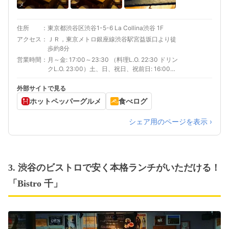
メ
住所
東京都渋谷区渋谷1-5-6 La Collina渋谷 1F
アクセス
ＪＲ，東京メトロ銀座線渋谷駅宮益坂口より徒
歩約8分
営業時間
月～金: 17:00～23:30 （料理L.O. 22:30 ドリン
クL.O. 23:00）土、日、祝日、祝前日: 16:00～
23:30 （料理L.O. 22:30 ドリンクL.O. 23:00）
外部サイトで見る
ホットペッパーグルメ
食べログ
シェア用のページを表示 ›
3. 渋谷のビストロで安く本格ランチがいただける！
「Bistro 千」