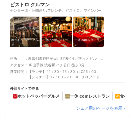
ビストロ グルマン
センター街・公園通り/フレンチ、ビストロ、ワインバー
ホットペッパーグル
一休.comレストラ
一休.comレストラ
メ
ン
ン
住所
東京都渋谷区宇田川町16-14 パティオビル ２Ｆ
アクセス
JR山手線 渋谷駅 ハチ公口 徒歩3分
営業時間
【ランチ】 11：30～15：30（LO.15：00）
【ディナー】 17：00～23：00（LO.フード
22：00／ドリンク22：30）
外部サイトで見る
ホットペッパーグルメ
一休.comレストラン
食べロ
シェア用のページを表示 ›