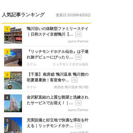
人気記事ランキング
更新日:2026年8月6日
鴨川沿いの体験型ファミリーステイ
1
｜日和ステイ京都鴨川【…
aumo Partner
『リッチモンドホテル仙台』は子連
2
れ旅デビューにぴったり…
ホテル
リッチモンドホテル仙台
【千葉】南房総 鴨川温泉 鴨川館の
3
初夏避暑旅！客室食や…
ホテル
南房総 鴨川温泉 鴨川館
金沢駅直結の上質な眺望と洗練され
4
たサービスでお迎え！｜…
aumo Partner
充実設備と好立地で快適な滞在を叶
5
える｜リッチモンドホテ…
aumo編集部