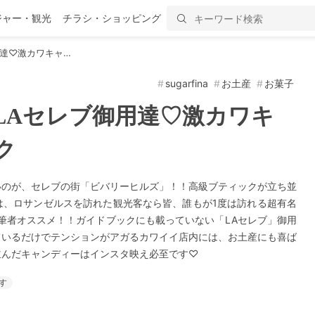
ジャー・観光
チラシ・ショッピング
用達♡激カワキャ…
sugarfina
お土産
お菓子
LAセレブ御用達♡激カワキ
ク
いのが、セレブの街「ビバリーヒルズ」！！高級ブティックが立ち並
は、ロサンゼルスを訪れた観光客なら皆、誰もが1度は訪れる超有名
の筆者オススメ！！ガイドブックにも載っていない「LAセレブ」御用
ているだけでテンションがアガるカワイイ店内には、お土産にも喜ば
並んだキャンディーはインスタ映え必至です♡
す