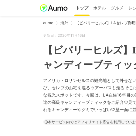
トップ
ホテル
グルメ
レ
aumo
海外
【ビバリーヒルズ】LAセレブ御
更新日：2020年11月16日
【ビバリーヒルズ】
ャンディーブティッ
アメリカ・ロサンゼルスの観光地として外せな
び、セレブのお宅を巡るツアーバスも走るそこ
な観光スポットです。今回は、LA在住16年目
達の高級キャンディーブティックをご紹介♡見
れるキャンディーやグミでいっぱい♡壁一面に
本サービス内ではアフィリエイト広告を利用していま