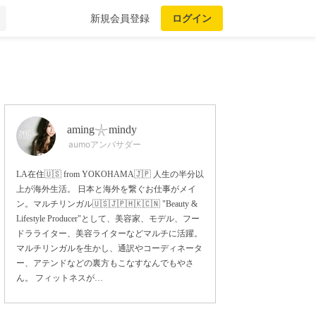
新規会員登録
ログイン
aming𓇼mindy
aumoアンバサダー
LA在住🇺🇸 from YOKOHAMA🇯🇵 人生の半分以
上が海外生活。 日本と海外を繋ぐお仕事がメイ
ン。マルチリンガル🇺🇸🇯🇵🇭🇰🇨🇳 "Beauty &
Lifestyle Producer"として、美容家、モデル、フー
ドラライター、美容ライターなどマルチに活躍。
マルチリンガルを生かし、通訳やコーディネータ
ー、アテンドなどの裏方もこなすなんでもやさ
ん。 フィットネスが…