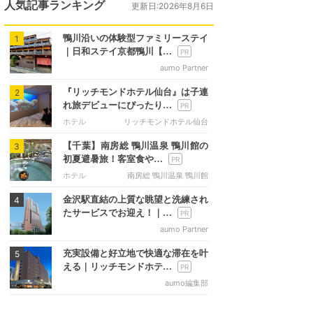
人気記事ランキング
更新日:2026年8月6日
鴨川沿いの体験型ファミリーステイ
1
｜日和ステイ京都鴨川【…
aumo Partner
『リッチモンドホテル仙台』は子連
2
れ旅デビューにぴったり…
ホテル
リッチモンドホテル仙台
【千葉】南房総 鴨川温泉 鴨川館の
3
初夏避暑旅！客室食や…
ホテル
南房総 鴨川温泉 鴨川館
金沢駅直結の上質な眺望と洗練され
4
たサービスでお迎え！｜…
aumo Partner
充実設備と好立地で快適な滞在を叶
5
える｜リッチモンドホテ…
aumo編集部