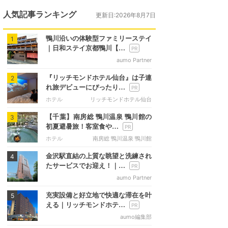
人気記事ランキング
更新日:2026年8月7日
鴨川沿いの体験型ファミリーステイ
1
｜日和ステイ京都鴨川【…
aumo Partner
『リッチモンドホテル仙台』は子連
2
れ旅デビューにぴったり…
ホテル
リッチモンドホテル仙台
【千葉】南房総 鴨川温泉 鴨川館の
3
初夏避暑旅！客室食や…
ホテル
南房総 鴨川温泉 鴨川館
金沢駅直結の上質な眺望と洗練され
4
たサービスでお迎え！｜…
aumo Partner
充実設備と好立地で快適な滞在を叶
5
える｜リッチモンドホテ…
aumo編集部