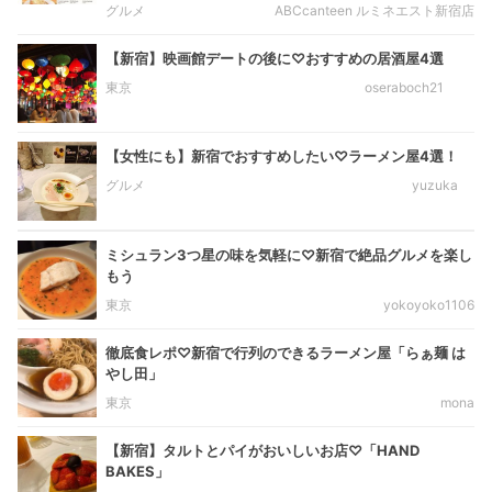
グルメ
ABCcanteen ルミネエスト新宿店
【新宿】映画館デートの後に♡おすすめの居酒屋4選
東京
oseraboch21
【女性にも】新宿でおすすめしたい♡ラーメン屋4選！
グルメ
yuzuka
ミシュラン3つ星の味を気軽に♡新宿で絶品グルメを楽し
もう
東京
yokoyoko1106
徹底食レポ♡新宿で行列のできるラーメン屋「らぁ麺 は
やし田」
東京
mona
【新宿】タルトとパイがおいしいお店♡「HAND
BAKES」