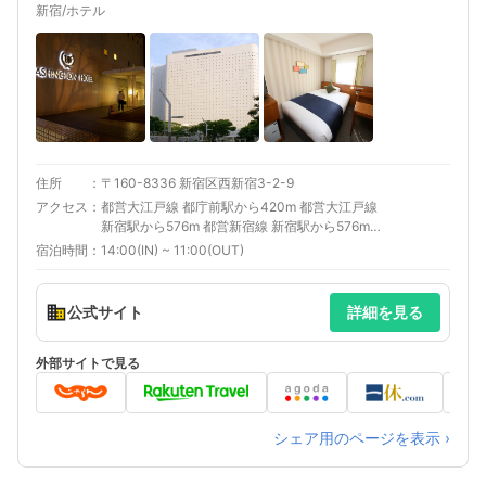
新宿/ホテル
住所
〒160-8336 新宿区西新宿3-2-9
アクセス
都営大江戸線 都庁前駅から420m 都営大江戸線
新宿駅から576m 都営新宿線 新宿駅から576m
京王新線 新線新宿駅から576m
宿泊時間
14:00(IN) ~ 11:00(OUT)
公式サイト
詳細を見る
外部サイトで見る
シェア用のページを表示 ›