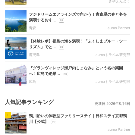
さやえんどう
フジドリームエアラインズで向かう！青森県の春と冬を
満喫するおす…
青森
aumo Partner
【体験レポ】福島の海を満喫！「ふくしまブルー・ツー
リズム」でと…
鹿児島
aumoトラベル研究部
『グランヴィレッジ瀬戸内しまなみ』という名の楽園
へ！広島で絶景…
広島
aumoトラベル研究部
人気記事ランキング
更新日:2026年8月6日
1
鴨川沿いの体験型ファミリーステイ｜日和ステイ京都鴨
川【公式】
aumo Partner