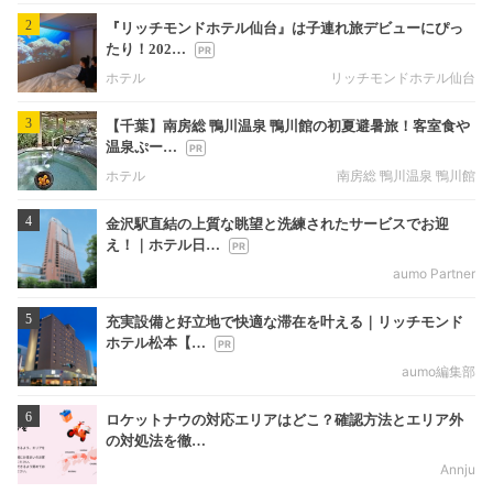
2
『リッチモンドホテル仙台』は子連れ旅デビューにぴっ
たり！202…
ホテル
リッチモンドホテル仙台
3
【千葉】南房総 鴨川温泉 鴨川館の初夏避暑旅！客室食や
温泉ぷー…
ホテル
南房総 鴨川温泉 鴨川館
4
金沢駅直結の上質な眺望と洗練されたサービスでお迎
え！｜ホテル日…
aumo Partner
5
充実設備と好立地で快適な滞在を叶える｜リッチモンド
ホテル松本【…
aumo編集部
6
ロケットナウの対応エリアはどこ？確認方法とエリア外
の対処法を徹…
Annju