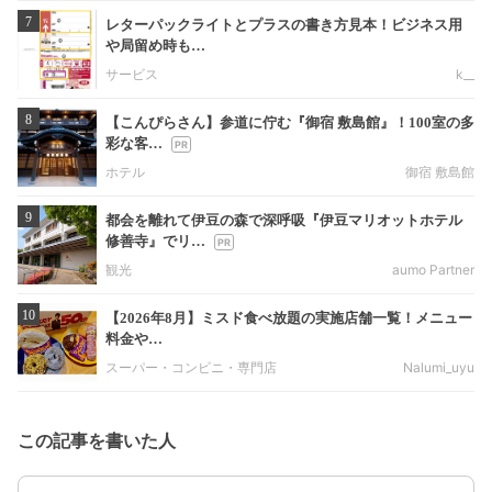
7
レターパックライトとプラスの書き方見本！ビジネス用
や局留め時も…
サービス
k__
8
【こんぴらさん】参道に佇む『御宿 敷島館』！100室の多
彩な客…
ホテル
御宿 敷島館
9
都会を離れて伊豆の森で深呼吸『伊豆マリオットホテル
修善寺』でリ…
観光
aumo Partner
10
【2026年8月】ミスド食べ放題の実施店舗一覧！メニュー
料金や…
スーパー・コンビニ・専門店
Nalumi_uyu
この記事を書いた人