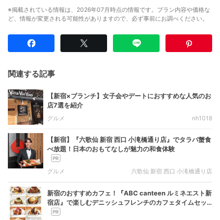
※掲載されている情報は、2026年07月時点の情報です。プラン内容や価格な
ど、情報が変更される可能性がありますので、必ず事前にお調べください。
関連する記事
【新宿×ブランチ】女子会やデートにおすすめな人気のお
店7選を紹介
グルメ
nh1018
【新宿】『六歌仙 新宿 西口 小滝橋通り店』でタラバ蟹食
べ放題！日本のおもてなしが魅力の和食体験
グルメ
六歌仙 新宿 西口 小滝橋通り店
新宿のおすすめカフェ！『ABC canteen ルミネエスト新
宿店』で楽しむデニッシュフレンチのカフェタイムセッ
ト