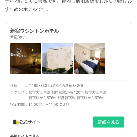
テル内はとても綺麗です。都内で宿泊施設をお探しの際はお
すすめのホテルです。
新宿ワシントンホテル
新宿/ホテル
住所
〒160-8336 新宿区西新宿3-2-9
アクセス
都営大江戸線 都庁前駅から420m 都営大江戸線
新宿駅から576m 都営新宿線 新宿駅から576m
京王新線 新線新宿駅から576m
宿泊時間
14:00(IN) ~ 11:00(OUT)
公式サイト
詳細を見る
外部サイトで見る