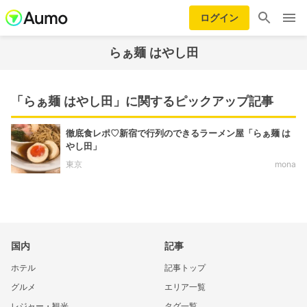
ログイン
らぁ麺 はやし田
「らぁ麺 はやし田」に関するピックアップ記事
徹底食レポ♡新宿で行列のできるラーメン屋「らぁ麺 は
やし田」
東京
mona
国内
記事
ホテル
記事トップ
グルメ
エリア一覧
レジャー・観光
タグ一覧