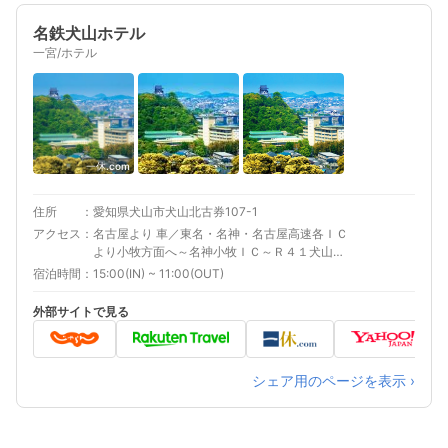
名鉄犬山ホテル
一宮/ホテル
一休.com
住所
愛知県犬山市犬山北古券107-1
アクセス
名古屋より 車／東名・名神・名古屋高速各ＩＣ
より小牧方面へ～名神小牧ＩＣ～Ｒ４１犬山方
面へ。五郎丸交差点左折、県道２７号犬山橋手
宿泊時間
15:00(IN) ~ 11:00(OUT)
前左折 車以外／名鉄名古屋駅より犬山線犬山遊
園下車木曽川沿い徒歩8分 大阪より 車／西名
外部サイトで見る
阪・名神自動車道各ＩＣより小牧方面へ～名神
小牧ＩＣ～Ｒ４１犬山方面へ。五郎丸交差点左
折、県道２７号犬山橋手前左折 車以外／ＪＲ・
近鉄名古屋駅～名鉄犬山線犬山遊園下車木曽川
シェア用のページを表示 ›
沿い徒歩8分 最寄り駅１ 犬山遊園 補足 車／無料
駐車場200台完備。RV車も可 車以外／名古屋よ
り名鉄で６００円、約４０分