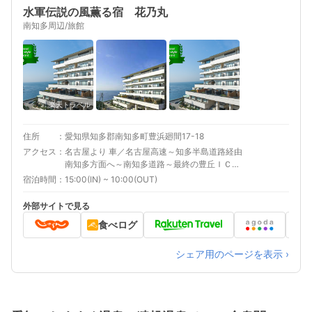
水軍伝説の風薫る宿 花乃丸
南知多周辺/旅館
楽天トラベル
住所
愛知県知多郡南知多町豊浜廻間17-18
アクセス
名古屋より 車／名古屋高速～知多半島道路経由
南知多方面へ～南知多道路～最終の豊丘ＩＣ～
豊丘IC～師崎方面へ４つ目の信号〈羽豆岬〉を
宿泊時間
15:00(IN) ~ 10:00(OUT)
右折しすぐ右側 車以外／名鉄新名古屋駅から終
点河和駅下車車で20分 最寄り駅１ 河和 補足 車
外部サイトで見る
／屋外駐車場は乗用車で約60台完備（無料）。
食べログ
先着順にて（予約は不要※週末など混雑する場合
も御座いますので、複数台でお越しの際はお問
い合わせ下さいませ。） 車以外／名鉄河和駅よ
シェア用のページを表示 ›
り送迎あり（※要事前予約）