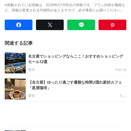
※掲載されている情報は、2026年07月時点の情報です。プラン内容や価格な
ど、情報が変更される可能性がありますので、必ず事前にお調べください。
関連する記事
名古屋でショッピングならここ！おすすめショッピング
モール12選
観光
kon_ta
【名古屋】ゆったり過ごす優雅な時間♪隠れ家的カフェ
「星屑珈琲」
愛知
ちぃ