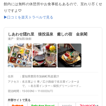
館内には無料の休憩所やお食事処もあるので、至れり尽くせ
りですよ♡
▶口コミを楽天トラベルで見る
しあわせ隠れ里 猿投温泉 癒しの宿 金泉閣
瀬戸・愛知郡/旅館
一休.com
一休.com
一休.com
住所
愛知県豊田市加納町馬道通21
アクセス
名古屋より 車／広小路線で名古屋インターま
で。～名古屋インター～猿投グリーンロード
「加納IC」下車5分． 車以外／地下鉄東山線
宿泊時間
15:00(IN) ~ 11:00(OUT)
「藤が丘駅」より無料巡回バスで45分。 補足
車／大型トラックは駐車不可。観光バスをご利
外部サイトで見る
用の場合は事前にご連絡をお願いいたします。