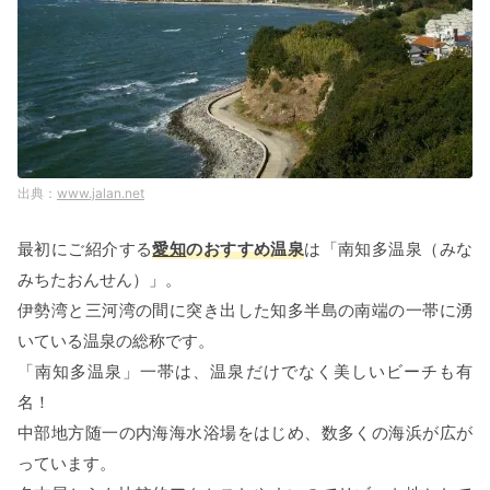
www.jalan.net
最初にご紹介する
愛知
のおすすめ温泉
は「南知多温泉（みな
みちたおんせん）」。
伊勢湾と三河湾の間に突き出した知多半島の南端の一帯に湧
いている温泉の総称です。
「南知多温泉」一帯は、温泉だけでなく美しいビーチも有
名！
中部地方随一の内海海水浴場をはじめ、数多くの海浜が広が
っています。