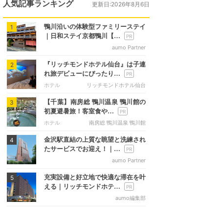
人気記事ランキング
更新日:2026年8月6日
鴨川沿いの体験型ファミリーステイ
1
｜日和ステイ京都鴨川【…
aumo Partner
『リッチモンドホテル仙台』は子連
2
れ旅デビューにぴったり…
ホテル
リッチモンドホテル仙台
【千葉】南房総 鴨川温泉 鴨川館の
3
初夏避暑旅！客室食や…
ホテル
南房総 鴨川温泉 鴨川館
金沢駅直結の上質な眺望と洗練され
4
たサービスでお迎え！｜…
aumo Partner
充実設備と好立地で快適な滞在を叶
5
える｜リッチモンドホテ…
aumo編集部