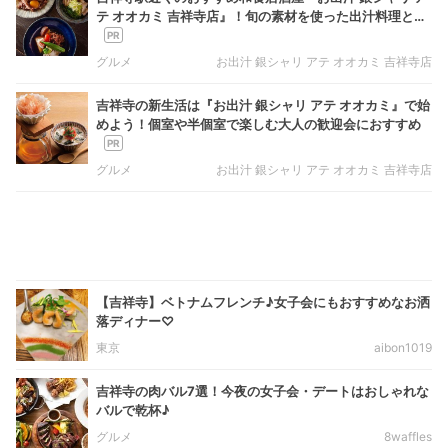
テ オオカミ 吉祥寺店』！旬の素材を使った出汁料理と炊
き立て銀シャリを堪能
グルメ
お出汁 銀シャリ アテ オオカミ 吉祥寺店
吉祥寺の新生活は『お出汁 銀シャリ アテ オオカミ』で始
めよう！個室や半個室で楽しむ大人の歓迎会におすすめ
グルメ
お出汁 銀シャリ アテ オオカミ 吉祥寺店
【吉祥寺】ベトナムフレンチ♪女子会にもおすすめなお洒
落ディナー♡
東京
aibon1019
吉祥寺の肉バル7選！今夜の女子会・デートはおしゃれな
バルで乾杯♪
グルメ
8waffles