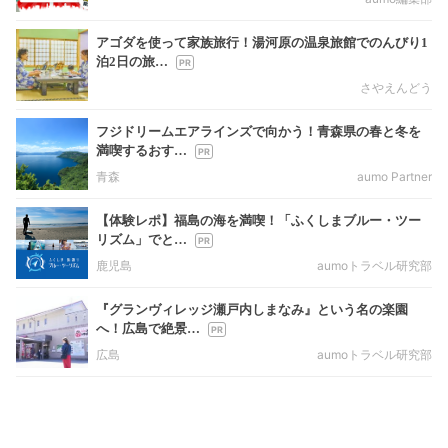
アゴダを使って家族旅行！湯河原の温泉旅館でのんびり1
泊2日の旅…
さやえんどう
フジドリームエアラインズで向かう！青森県の春と冬を
満喫するおす…
青森
aumo Partner
【体験レポ】福島の海を満喫！「ふくしまブルー・ツー
リズム」でと…
鹿児島
aumoトラベル研究部
『グランヴィレッジ瀬戸内しまなみ』という名の楽園
へ！広島で絶景…
広島
aumoトラベル研究部