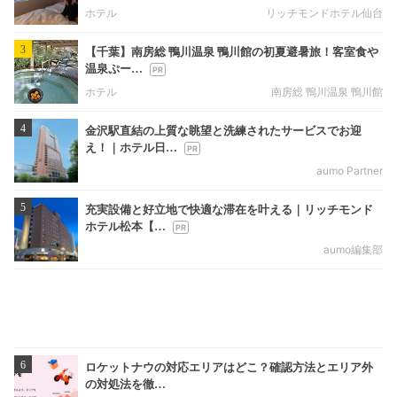
ホテル
リッチモンドホテル仙台
3
【千葉】南房総 鴨川温泉 鴨川館の初夏避暑旅！客室食や
温泉ぷー…
ホテル
南房総 鴨川温泉 鴨川館
4
金沢駅直結の上質な眺望と洗練されたサービスでお迎
え！｜ホテル日…
aumo Partner
5
充実設備と好立地で快適な滞在を叶える｜リッチモンド
ホテル松本【…
aumo編集部
6
ロケットナウの対応エリアはどこ？確認方法とエリア外
の対処法を徹…