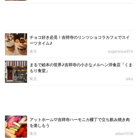
チョコ好き必見！吉祥寺のリンツショコラカフェでスイ
ーツタイム♪
東京
sugarsnow614
まるで絵本の世界♪吉祥寺の小さなメルヘン洋食店「くま
もり食堂」
東京
aiko
アットホーム♡吉祥寺ハーモニカ横丁で立ち飲み焼き肉
を楽しもう
東京
aibon1019