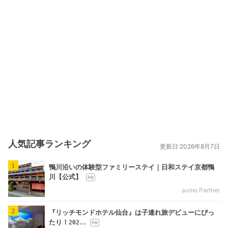
人気記事ランキング
更新日:2026年8月7日
1
鴨川沿いの体験型ファミリーステイ｜日和ステイ京都鴨
川【公式】
aumo Partner
2
『リッチモンドホテル仙台』は子連れ旅デビューにぴっ
たり！202…