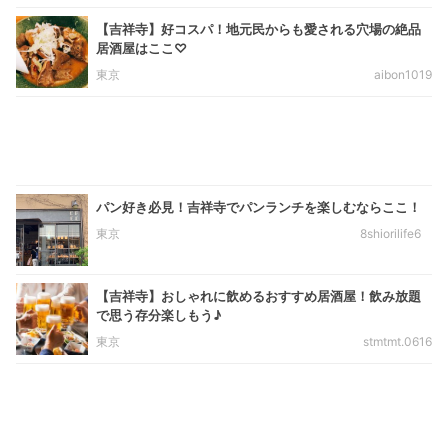
【吉祥寺】好コスパ！地元民からも愛される穴場の絶品
居酒屋はここ♡
東京
aibon1019
パン好き必見！吉祥寺でパンランチを楽しむならここ！
東京
8shiorilife6
【吉祥寺】おしゃれに飲めるおすすめ居酒屋！飲み放題
で思う存分楽しもう♪
東京
stmtmt.0616