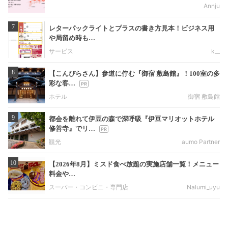
Annju
7
レターパックライトとプラスの書き方見本！ビジネス用
や局留め時も…
サービス
k__
8
【こんぴらさん】参道に佇む『御宿 敷島館』！100室の多
彩な客…
ホテル
御宿 敷島館
9
都会を離れて伊豆の森で深呼吸『伊豆マリオットホテル
修善寺』でリ…
観光
aumo Partner
10
【2026年8月】ミスド食べ放題の実施店舗一覧！メニュー
料金や…
スーパー・コンビニ・専門店
Nalumi_uyu