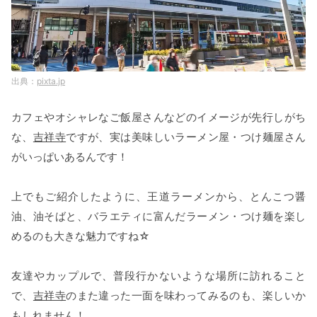
pixta.jp
カフェやオシャレなご飯屋さんなどのイメージが先行しがち
な、
吉祥寺
ですが、実は美味しいラーメン屋・つけ麺屋さん
がいっぱいあるんです！
上でもご紹介したように、王道ラーメンから、とんこつ醤
油、油そばと、バラエティに富んだラーメン・つけ麺を楽し
めるのも大きな魅力ですね☆
友達やカップルで、普段行かないような場所に訪れること
で、
吉祥寺
のまた違った一面を味わってみるのも、楽しいか
もしれません！