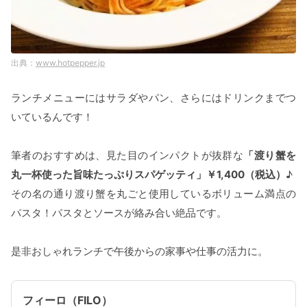
www.hotpepper.jp
ランチメニューにはサラダやパン、さらにはドリンクまでつ
いているんです！
筆者のおすすめは、見た目のインパクトが抜群な
「渡り蟹を
丸一杯使った旨味たっぷりスパゲッティ」￥1,400（税込）
♪
その名の通り渡り蟹を丸ごと使用しているボリューム満点の
パスタ！パスタとソースが絡み合い絶品です。
是非おしゃれランチで午後からの家事や仕事の活力に。
フィーロ（FILO）