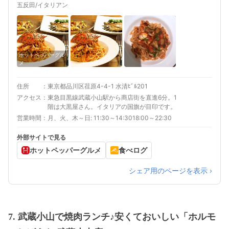
五反田/イタリアン
ホットペッパーグル
メ
住所
東京都品川区荏原4-4-1 水清ﾋﾞﾙ201
アクセス
東急目黒線武蔵小山駅から商店街を直進6分。1
階は大黒屋さん。イタリアの国旗が目印です。
営業時間
月、火、木～日: 11:30～14:3018:00～22:30
外部サイトで見る
ホットペッパーグルメ
食べログ
シェア用のページを表示 ›
7. 武蔵小山で焼肉ランチ♪安くておいしい「ホルモ