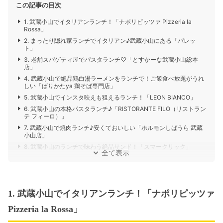
この記事の目次
1. 武蔵小山でイタリアンランチ！「ナポリピッツァ Pizzeria la
Rossa」
2. まったり隠れ家ランチでイタリアン♪武蔵小山にある「パレッ
ト」
3. 老舗スパゲティ屋でパスタランチ♡「とすかーな武蔵小山総本
店」
4. 武蔵小山で絶品鶏白湯ラーメンをランチで！ご飯食べ放題がうれ
しい「ばりかたya 鶏そば専門店」
5. 武蔵小山でインスタ映えも狙えるランチ！「LEON BIANCO」
6. 武蔵小山の本格パスタランチ♪「RISTORANTE FILO（リストラン
テ フィーロ）」
7. 武蔵小山で焼肉ランチ♪安くておいしい「ホルモンしばうら 武蔵
小山店」
8. 武蔵小山のランチで味わう絶品サンド！「スマークリック」
全て表示
1. 武蔵小山でイタリアンランチ！「ナポリピッツァ
Pizzeria la Rossa」