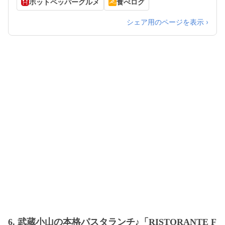
ホットペッパーグルメ
食べログ
22:00 （料理L.O. 21:00）
シェア用のページを表示 ›
6. 武蔵小山の本格パスタランチ♪「RISTORANTE F