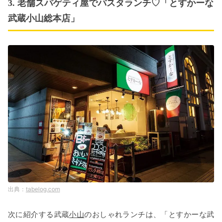
3. 老舗スパゲティ屋でパスタランチ♡「とすかーな
武蔵小山総本店」
tabelog.com
次に紹介する武蔵
小山
のおしゃれランチは、「とすかーな武