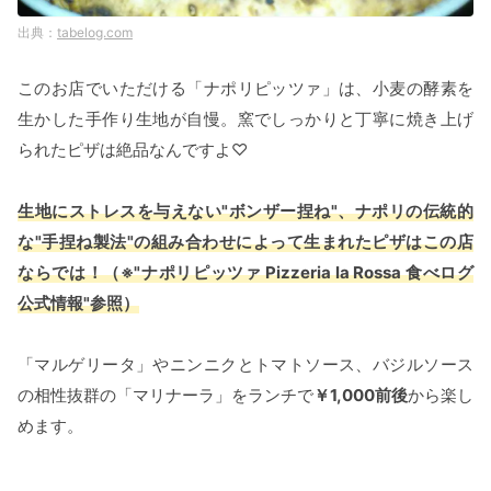
tabelog.com
このお店でいただける「ナポリピッツァ」は、小麦の酵素を
生かした手作り生地が自慢。窯でしっかりと丁寧に焼き上げ
られたピザは絶品なんですよ♡
生地にストレスを与えない"ボンザー捏ね"、ナポリの伝統的
な"手捏ね製法"の組み合わせによって生まれたピザはこの店
ならでは！（※"ナポリピッツァ Pizzeria la Rossa 食べログ
公式情報"参照）
「マルゲリータ」やニンニクとトマトソース、バジルソース
の相性抜群の「マリナーラ」をランチで
￥1,000前後
から楽し
めます。