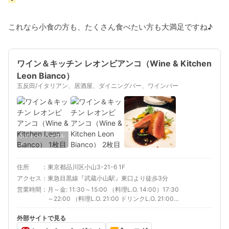
これなら小食の方も、たくさん食べたい方も大満足ですね♪
ワイン＆キッチン レオンビアンコ（Wine & Kitchen
Leon Bianco）
五反田/イタリアン、居酒屋、ダイニングバー、ワインバー
ホットペッパーグル
メ
住所
東京都品川区小山3-21-6 1F
アクセス
東急目黒線『武蔵小山駅』東口より徒歩3分
営業時間
月～金: 11:30～15:00 （料理L.O. 14:00）17:30
～22:00 （料理L.O. 21:00 ドリンクL.O. 21:00）
土、日: 11:00～15:00 （料理L.O. 14:00）17:30
～22:00 （料理L.O. 21:00 ドリンクL.O. 21:00）
外部サイトで見る
祝日: 11:00～15:00 （料理L.O. 14:30）17:30～