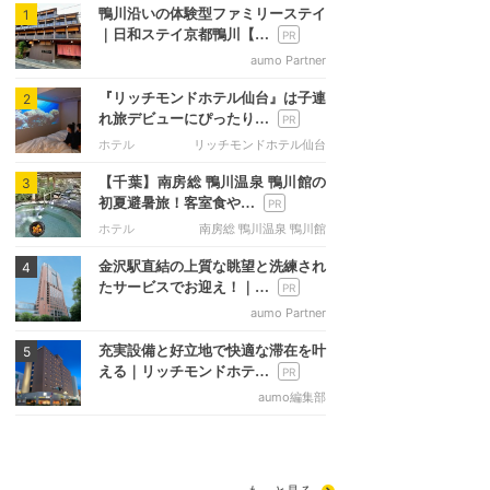
鴨川沿いの体験型ファミリーステイ
1
｜日和ステイ京都鴨川【…
aumo Partner
『リッチモンドホテル仙台』は子連
2
れ旅デビューにぴったり…
ホテル
リッチモンドホテル仙台
【千葉】南房総 鴨川温泉 鴨川館の
3
初夏避暑旅！客室食や…
ホテル
南房総 鴨川温泉 鴨川館
金沢駅直結の上質な眺望と洗練され
4
たサービスでお迎え！｜…
aumo Partner
充実設備と好立地で快適な滞在を叶
5
える｜リッチモンドホテ…
aumo編集部