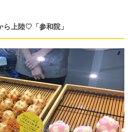
湾から上陸♡「参和院」