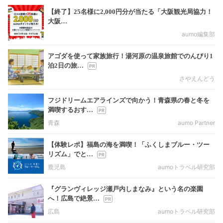
【終了】25名様に2,000円分が当たる「大阪観光局協力！
大阪…
aumo編集部
アゴダを使って家族旅行！湯河原の温泉旅館でのんびり1
泊2日の旅…
さやえんどう
フジドリームエアラインズで向かう！青森県の春と冬を
満喫するおす…
青森
aumo Partner
【体験レポ】福島の海を満喫！「ふくしまブルー・ツー
リズム」でと…
鹿児島
aumoトラベル研究部
『グランヴィレッジ瀬戸内しまなみ』という名の楽園
へ！広島で絶景…
広島
aumoトラベル研究部