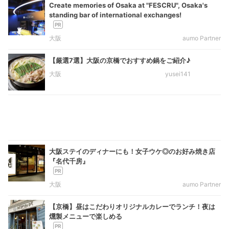
Create memories of Osaka at "FESCRU", Osaka's
standing bar of international exchanges!
大阪
aumo Partner
【厳選7選】大阪の京橋でおすすめ鍋をご紹介♪
大阪
yusei141
大阪ステイのディナーにも！女子ウケ◎のお好み焼き店
『名代千房』
大阪
aumo Partner
【京橋】昼はこだわりオリジナルカレーでランチ！夜は
燻製メニューで楽しめる