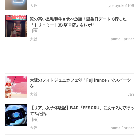
大阪
yokoyoko1106
質の高い黒毛和牛も食べ放題！誕生日デートで行った
「トリコミート京橋FC店」をレポ！
大阪
aumo Partner
大阪のフォトジェニカフェ♡「Fujifrance」でスイーツ
を
大阪
yan
【リアル女子体験記】BAR「FESCRU」に女子2人で行っ
てみた話。
大阪
aumo Partner