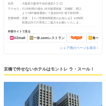
住所
大阪府大阪市中央区城見2-2-22
アクセス
(1)JR利用の場合 JR大阪環状線「京橋駅」西口
よりOBP連絡通路にて徒歩約5分 地下鉄利用の
場合 地下鉄長堀鶴見緑地線「大阪ビジネスパー
営業時間
営業：【スパ営業時間変更のお知らせ】 ※2時間
ク駅」4番出口より徒歩約5分 私鉄利用の場合
程度以内での滞在にご協力をお願いいたしま
京阪電車「京橋駅」片町口よりOBP連絡通路に
す。 営業時間：12:00～22:30（最終受付
て徒歩約5分
22:00） 休館日：毎月第一火曜日 【休館日】
外部サイトで見る
［2023年］6/6(火)・7/4(火)・8/1(火)・
OZmall
一休.comレストラン
食べログ
9/5(火)・10/3(火)・11/7(火)・12/5(火)［2024
年］1/9(火)・2/6(火)・3/5(火) ※休館日は変更と
シェア用のページを表示 ›
なる場合がございます。
京橋で外せないホテルはモントレ ラ・スール！