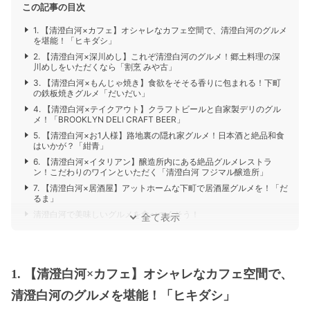
この記事の目次
1. 【清澄白河×カフェ】オシャレなカフェ空間で、清澄白河のグルメ
を堪能！「ヒキダシ」
2. 【清澄白河×深川めし】これぞ清澄白河のグルメ！郷土料理の深
川めしをいただくなら「割烹 みや古」
3. 【清澄白河×もんじゃ焼き】食欲をそそる香りに包まれる！下町
の鉄板焼きグルメ「だいだい」
4. 【清澄白河×テイクアウト】クラフトビールと自家製デリのグル
メ！「BROOKLYN DELI CRAFT BEER」
5. 【清澄白河×お1人様】路地裏の隠れ家グルメ！日本酒と絶品和食
はいかが？「紺青」
6. 【清澄白河×イタリアン】醸造所内にある絶品グルメレストラ
ン！こだわりのワインといただく「清澄白河 フジマル醸造所」
7. 【清澄白河×居酒屋】アットホームな下町で居酒屋グルメを！「だ
るま」
清澄白河で美味しいグルメを食べつくそう！
全て表示
1. 【清澄白河×カフェ】オシャレなカフェ空間で、
清澄白河のグルメを堪能！「ヒキダシ」