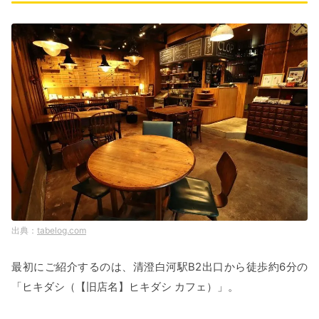
tabelog.com
最初にご紹介するのは、清澄白河駅B2出口から徒歩約6分の
「ヒキダシ（【旧店名】ヒキダシ カフェ）」。