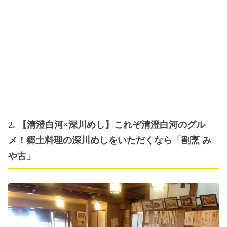
2. 【清澄白河×深川めし】これぞ清澄白河のグル
メ！郷土料理の深川めしをいただくなら「割烹 み
や古」