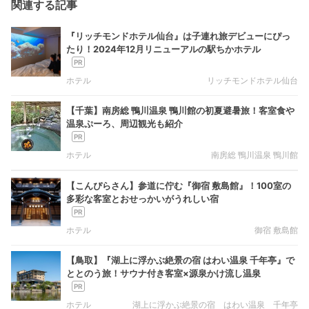
関連する記事
『リッチモンドホテル仙台』は子連れ旅デビューにぴっ
たり！2024年12月リニューアルの駅ちかホテル
ホテル
リッチモンドホテル仙台
【千葉】南房総 鴨川温泉 鴨川館の初夏避暑旅！客室食や
温泉ぷーろ、周辺観光も紹介
ホテル
南房総 鴨川温泉 鴨川館
【こんぴらさん】参道に佇む『御宿 敷島館』！100室の
多彩な客室とおせっかいがうれしい宿
ホテル
御宿 敷島館
【鳥取】『湖上に浮かぶ絶景の宿 はわい温泉 千年亭』で
ととのう旅！サウナ付き客室×源泉かけ流し温泉
ホテル
湖上に浮かぶ絶景の宿 はわい温泉 千年亭