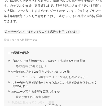
で、信州の旬を取り入れた食事と、温泉を楽しむ穏やかな滞在が叶いま
す。カップルや夫婦、家族連れまで、観光を詰め込まず「過ごす時間」
を大切にしたい方におすすめのリゾートホテルです。2食付きプランや
年末年始限定プランも用意されており、冬ならではの軽井沢時間を満喫
できます。
本サービス内ではアフィリエイト広告を利用しています
提供：ゆとりろ軽井沢ホテル
この記事の目次
『ゆとりろ軽井沢ホテル』で味わう！澄み渡る冬の軽井沢
冬の軽井沢の魅力とは？
信州の旬を堪能！2食付きプランで楽しむ冬旅
ハーフビュッフェ×出来立てメインで楽しむ冬のディナー
スキー場から車で約15分！滑ったあとは大浴場で冷えた体をゆっく
り温められる
旅のニーズ応える多彩な客室スタイル
愛犬と泊まれる客室も用意
冬景色に包まれてくつろぐ大浴場
全て表示