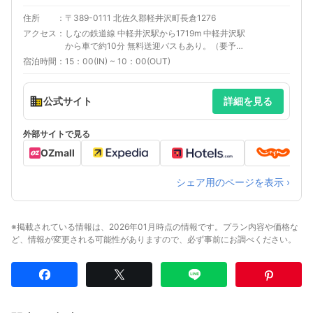
住所
〒389-0111 北佐久郡軽井沢町長倉1276
アクセス
しなの鉄道線 中軽井沢駅から1719m 中軽井沢駅
から車で約10分 無料送迎バスもあり。（要予約
制）
宿泊時間
15：00(IN) ~ 10：00(OUT)
公式サイト
詳細を見る
外部サイトで見る
OZmall
シェア用のページを表示 ›
※掲載されている情報は、2026年01月時点の情報です。プラン内容や価格な
ど、情報が変更される可能性がありますので、必ず事前にお調べください。