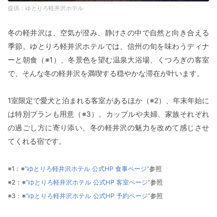
ゆとりろ軽井沢ホテル
冬の軽井沢は、空気が澄み、静けさの中で自然と向き合える
季節。ゆとりろ軽井沢ホテルでは、信州の旬を味わうディナ
ーと朝食（※1）、冬景色を望む温泉大浴場、くつろぎの客室
で、そんな冬の軽井沢を満喫する穏やかな滞在が叶います。
1室限定で愛犬と泊まれる客室があるほか（※2）、年末年始に
は特別プランも用意（※3）。カップルや夫婦、家族それぞれ
の過ごし方に寄り添い、冬の軽井沢の魅力を改めて感じさせ
てくれる宿です。
※1：※
“ゆとりろ軽井沢ホテル 公式HP 食事ページ”
参照
※2：※
“ゆとりろ軽井沢ホテル 公式HP 客室ページ”
参照
※3：※
“ゆとりろ軽井沢ホテル 公式HP 予約ページ”
参照