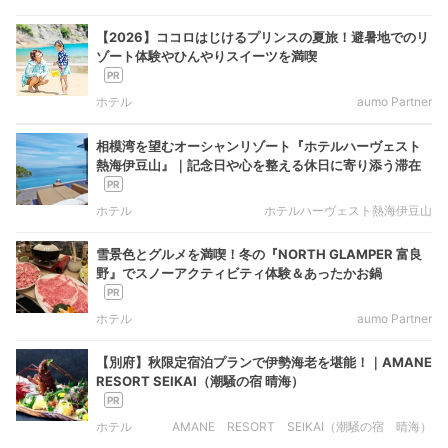
【2026】ココロはじけるプリンスの夏旅！避暑地でのリ
ゾート体験やひんやりスイーツを満喫
ホテル
aumo Partner
相模湾を望むオーシャンリゾート『ホテルハーヴェスト
熱海伊豆山』｜記念日や心を整える休日に寄り添う滞在
ホテル
ホテルハーヴェスト熱海伊豆山
雪景色とグルメを満喫！冬の『NORTH GLAMPER 富良
野』でスノーアクティビティ体験＆あったかお鍋
ホテル
aumo Partner
【別府】秋限定宿泊プランで伊勢海老を堪能！｜AMANE
RESORT SEIKAI（潮騒の宿 晴海）
ホテル
AMANE RESORT SEIKAI（潮騒の宿 晴海）