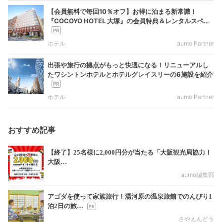
【会員無料で毎回10％オフ】お得に泊まる新常識！
『COCOYO HOTEL 大塚』の会員特典＆レンタルスペー
ス活用ガイド
ホテル
aumo Partner
出張や旅行の拠点がもっと快適になる！リニューアルし
たワシントンホテルとホテルグレイスリーの6施設を紹介
ホテル
aumo Partner
おすすめ記事
【終了】25名様に2,000円分が当たる「大阪観光局協力！
大阪…
aumo編集部
アゴダを使って家族旅行！湯河原の温泉旅館でのんびり1
泊2日の旅…
さやえんどう