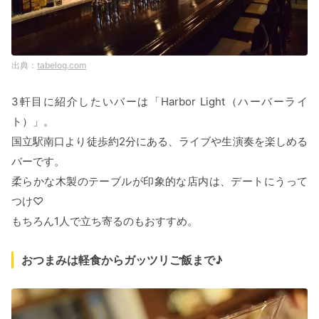
tabelog.com
3軒目に紹介したいバーは「Harbor Light（ハーバーライ
ト）」。
国立駅南口より徒歩約2分にある、ライブや生演奏を楽しめる
バーです。
柔らかな木製のテーブルが印象的な店内は、デートにうって
つけ♡
もちろん1人で立ち寄るのもおすすめ。
おつまみは軽食からガッツリご飯まで♪