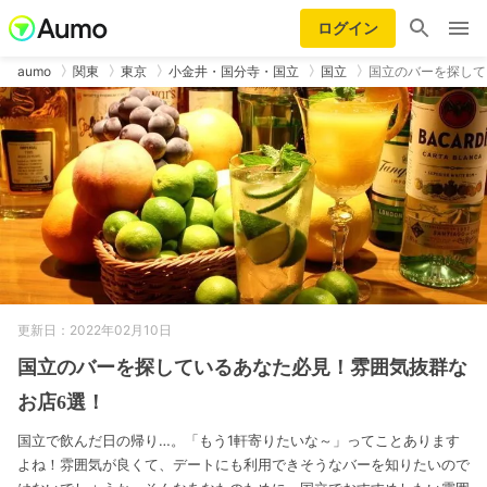
ログイン
aumo
関東
東京
小金井・国分寺・国立
国立
国立のバーを探して
更新日：2022年02月10日
国立のバーを探しているあなた必見！雰囲気抜群な
お店6選！
国立で飲んだ日の帰り…。「もう1軒寄りたいな～」ってことあります
よね！雰囲気が良くて、デートにも利用できそうなバーを知りたいので