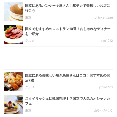
国立にあるパンケーキ屋さん！駅チカで美味しいお店に
行こう
東京
chicken_san
国立でおすすめのレストラン10選！おしゃれなディナー
をご紹介
グルメ
ryo1212
国立にある美味しい焼き鳥屋さんはココ！おすすめのお
店7選
グルメ
ymkn773
スタイリッシュに韓国料理！？国立で人気のオシャレカ
フェ
東京
あやぺがはく