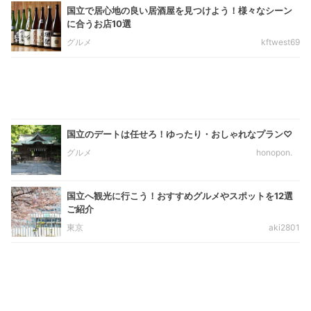
国立で居心地の良い居酒屋を見つけよう！様々なシーン
に合うお店10選
グルメ
kftwest69
国立のデートは任せろ！ゆったり・おしゃれなプラン♡
グルメ
honopon.
国立へ観光に行こう！おすすめグルメやスポットを12選
ご紹介
東京
aki2801