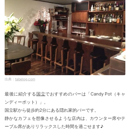
tabelog.com
最後に紹介する
国立
でおすすめのバーは「Candy Pot（キャ
ンディーポット）」。
国立駅から徒歩約2分にある隠れ家的バーです。
静かなカフェを想像させるような店内は、カウンター席やテ
ーブル席がありリラックスした時間を過ごせます♪