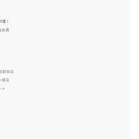
5選！
るお店
 渋谷駅前店
ィ横店
シャ