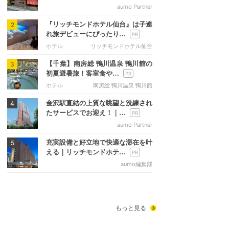
aumo Partner
『リッチモンドホテル仙台』は子連
2
れ旅デビューにぴったり…
ホテル
リッチモンドホテル仙台
【千葉】南房総 鴨川温泉 鴨川館の
3
初夏避暑旅！客室食や…
ホテル
南房総 鴨川温泉 鴨川館
金沢駅直結の上質な眺望と洗練され
4
たサービスでお迎え！｜…
aumo Partner
充実設備と好立地で快適な滞在を叶
5
える｜リッチモンドホテ…
aumo編集部
もっと見る