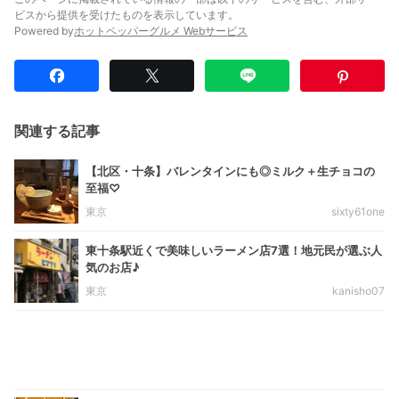
ビスから提供を受けたものを表示しています。
Powered by
ホットペッパーグルメ Webサービス
関連する記事
【北区・十条】バレンタインにも◎ミルク＋生チョコの
至福♡
東京
sixty61one
東十条駅近くで美味しいラーメン店7選！地元民が選ぶ人
気のお店♪
東京
kanisho07