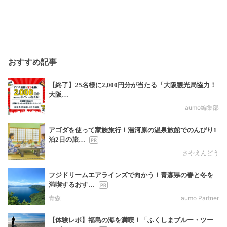
おすすめ記事
【終了】25名様に2,000円分が当たる「大阪観光局協力！
大阪…
aumo編集部
アゴダを使って家族旅行！湯河原の温泉旅館でのんびり1
泊2日の旅…
さやえんどう
フジドリームエアラインズで向かう！青森県の春と冬を
満喫するおす…
青森
aumo Partner
【体験レポ】福島の海を満喫！「ふくしまブルー・ツー