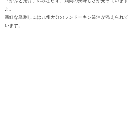
「かぶと揚げ」のみならず、鶏肉の美味しさが光っています
よ。
新鮮な鳥刺しには九州
大分
のフンドーキン醤油が添えられて
います。