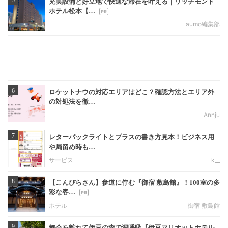
充実設備と好立地で快適な滞在を叶える｜リッチモンド
ホテル松本【…
aumo編集部
6
ロケットナウの対応エリアはどこ？確認方法とエリア外
の対処法を徹…
Annju
7
レターパックライトとプラスの書き方見本！ビジネス用
や局留め時も…
サービス
k__
8
【こんぴらさん】参道に佇む『御宿 敷島館』！100室の多
彩な客…
ホテル
御宿 敷島館
9
都会を離れて伊豆の森で深呼吸『伊豆マリオットホテル