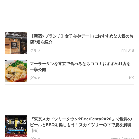
【新宿×ブランチ】女子会やデートにおすすめな人気のお
店7選を紹介
グルメ
nh1018
マーラータンを東京で食べるならココ！おすすめ11店を
一挙公開
グルメ
KK
『東京スカイツリータウン®BeerFesta2026』で世界の
ビールとBBQを楽しもう！スカイツリーの下で夏を満喫
グルメ
aumo Partner