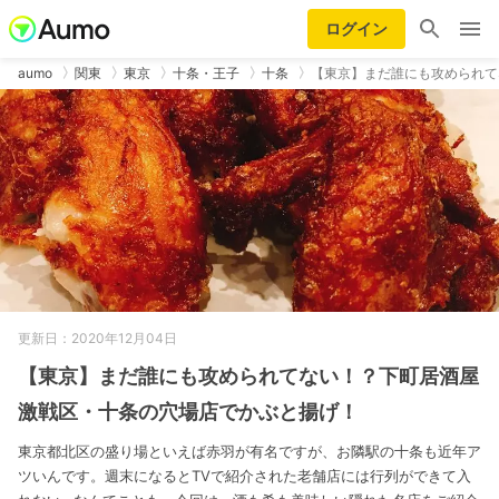
ログイン
aumo
関東
東京
十条・王子
十条
【東京】まだ誰にも攻められて
更新日：2020年12月04日
【東京】まだ誰にも攻められてない！？下町居酒屋
激戦区・十条の穴場店でかぶと揚げ！
東京都北区の盛り場といえば赤羽が有名ですが、お隣駅の十条も近年ア
ツいんです。週末になるとTVで紹介された老舗店には行列ができて入