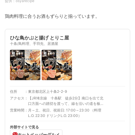
osyarecipe
鶏肉料理に合うお酒もずらりと揃っています。
ひな鳥かぶと揚げ とりこ屋
十条/鳥料理、手羽先、居酒屋
ホットペッパーグル
メ
住所
東京都北区上十条2-2-9
アクセス
【JR埼京線 十条駅 徒歩2分】南口を出て北
口方面への踏切を渡って、線を沿いの道を板橋
方面へ進むとすぐ
営業時間
月～土、祝日、祝前日: 17:00～23:30 （料理
L.O. 22:30 ドリンクL.O. 23:00）
外部サイトで見る
ホットペッパーグルメ