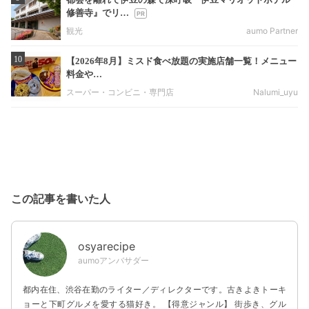
修善寺』でリ…
観光
aumo Partner
10
【2026年8月】ミスド食べ放題の実施店舗一覧！メニュー
料金や…
スーパー・コンビニ・専門店
Nalumi_uyu
この記事を書いた人
osyarecipe
aumoアンバサダー
都内在住、渋谷在勤のライター／ディレクターです。古きよきトーキ
ョーと下町グルメを愛する猫好き。 【得意ジャンル】 街歩き、グル