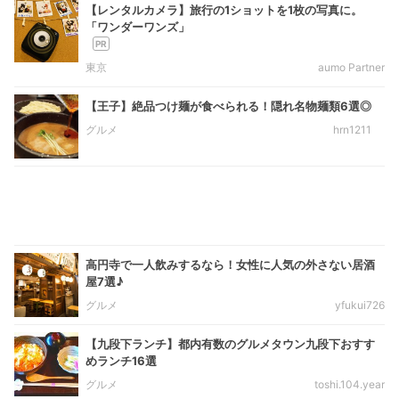
【レンタルカメラ】旅行の1ショットを1枚の写真に。
「ワンダーワンズ」
東京
aumo Partner
【王子】絶品つけ麺が食べられる！隠れ名物麺類6選◎
グルメ
hrn1211
高円寺で一人飲みするなら！女性に人気の外さない居酒
屋7選♪
グルメ
yfukui726
【九段下ランチ】都内有数のグルメタウン九段下おすす
めランチ16選
グルメ
toshi.104.year