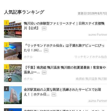
人気記事ランキング
更新日:2026年8月7日
1
鴨川沿いの体験型ファミリーステイ｜日和ステイ京都鴨
川【公式】
aumo Partner
2
『リッチモンドホテル仙台』は子連れ旅デビューにぴっ
たり！202…
ホテル
リッチモンドホテル仙台
3
【千葉】南房総 鴨川温泉 鴨川館の初夏避暑旅！客室食や
温泉ぷー…
ホテル
南房総 鴨川温泉 鴨川館
4
金沢駅直結の上質な眺望と洗練されたサービスでお迎
え！｜ホテル日…
aumo Partner
5