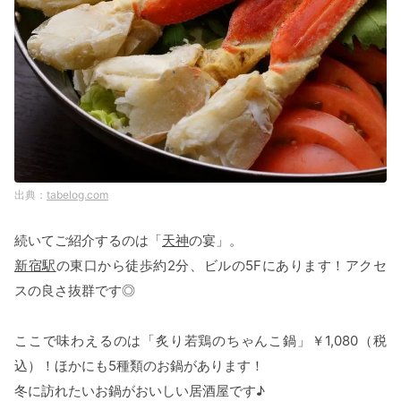
tabelog.com
続いてご紹介するのは「
天神
の宴」。
新宿駅
の東口から徒歩約2分、ビルの5Fにあります！アクセ
スの良さ抜群です◎
ここで味わえるのは「炙り若鶏のちゃんこ鍋」￥1,080（税
込）！ほかにも5種類のお鍋があります！
冬に訪れたいお鍋がおいしい居酒屋です♪