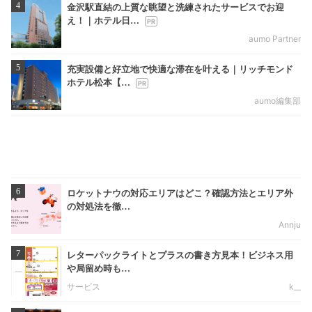
4
金沢駅直結の上質な眺望と洗練されたサービスでお迎
え！｜ホテル日…
aumo Partner
5
充実設備と好立地で快適な滞在を叶える｜リッチモンド
ホテル松本【…
aumo編集部
6
ロケットナウの対応エリアはどこ？確認方法とエリア外
の対処法を徹…
Annju
7
レターパックライトとプラスの書き方見本！ビジネス用
や局留め時も…
サービス
k__