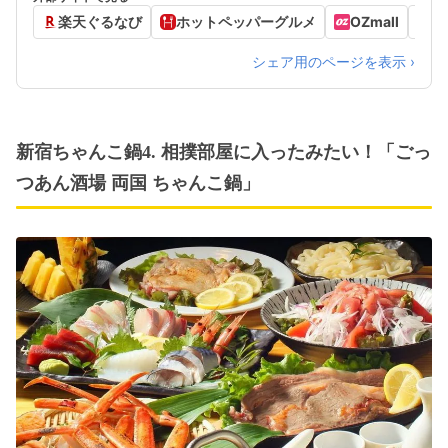
楽天ぐるなび
ホットペッパーグルメ
OZmall
食
シェア用のページを表示 ›
新宿ちゃんこ鍋4. 相撲部屋に入ったみたい！「ごっ
つあん酒場 両国 ちゃんこ鍋」