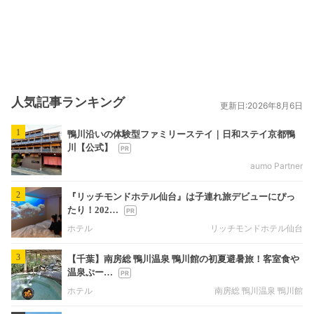
人気記事ランキング
更新日:2026年8月6日
1
鴨川沿いの体験型ファミリーステイ｜日和ステイ京都鴨
川【公式】
aumo Partner
2
『リッチモンドホテル仙台』は子連れ旅デビューにぴっ
たり！202…
ホテル
リッチモンドホテル仙台
3
【千葉】南房総 鴨川温泉 鴨川館の初夏避暑旅！客室食や
温泉ぷー…
ホテル
南房総 鴨川温泉 鴨川館