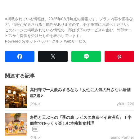
※掲載されている情報は、2025年08月時点の情報です。プラン内容や価格な
ど、情報が変更される可能性がありますので、必ず事前にお調べください。
このページに掲載されている情報の一部は以下のサービスを含む、外部サー
ビスから提供を受けたものを表示しています。
Powered by
ホットペッパーグルメ Webサービス
関連する記事
高円寺で一人飲みするなら！女性に人気の外さない居酒
屋7選♪
グルメ
yfukui726
寿司と天ぷらの『季の庭 ラビスタ東京ベイ豊洲店』！半
個室でゆっくり楽しむ本格和食料理
グルメ
aumo Partner