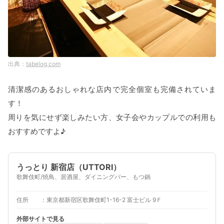
tabelog.com
清潔感のあるおしゃれな店内で完全個室も完備されていま
す！
周りを気にせず楽しみたい方、女子会やカップルでの利用も
おすすめですよ♪
うっとり 新宿店（UTTORI）
歌舞伎町/焼鳥、居酒屋、ダイニングバー、もつ鍋
住所
東京都新宿区歌舞伎町1-16-2 富士ビル 9Ｆ
外部サイトで見る