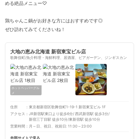
める絶品メニュー♡
鶏ちゃんこ鍋がお好きな方にはおすすめです◎
ぜひ訪れてみてくださいね！
大地の恵み北海道 新宿東宝ビル店
歌舞伎町/魚介料理・海鮮料理、居酒屋、ビアガーデン、ジンギスカン
ホットペッパーグル
メ
住所
東京都新宿区歌舞伎町1-19-1 新宿東宝ビル 1F
アクセス
JR新宿駅東口より徒歩6分/ 西武新宿駅 徒歩3分/
新宿三丁目駅 徒歩10分/東新宿駅 徒歩10分
営業時間
月～日、祝日、祝前日: 11:30～23:00
外部サイトで見る