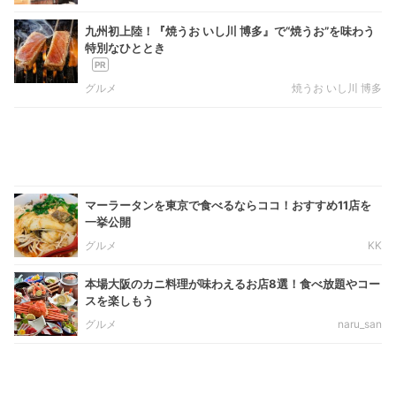
九州初上陸！『焼うお いし川 博多』で“焼うお”を味わう
特別なひととき
グルメ
焼うお いし川 博多
マーラータンを東京で食べるならココ！おすすめ11店を
一挙公開
グルメ
KK
本場大阪のカニ料理が味わえるお店8選！食べ放題やコー
スを楽しもう
グルメ
naru_san