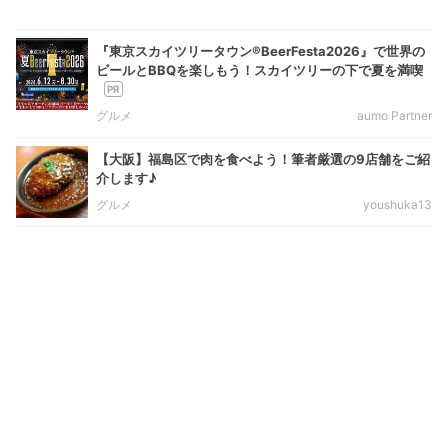
『東京スカイツリータウン®BeerFesta2026』で世界の
ビールとBBQを楽しもう！スカイツリーの下で夏を満喫
グルメ
aumo Partner
【大阪】福島区で肉を食べよう！筆者厳選の9店舗をご紹
介します♪
グルメ
youshuka13