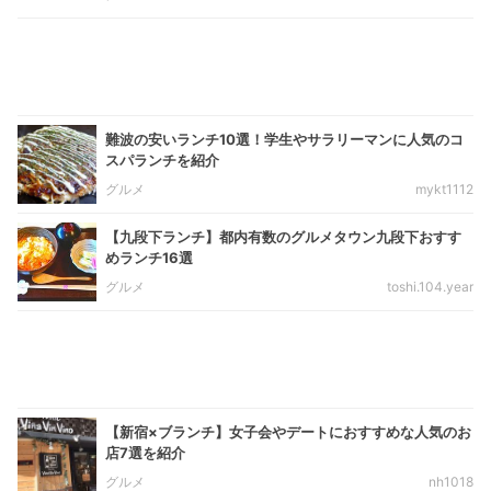
難波の安いランチ10選！学生やサラリーマンに人気のコ
スパランチを紹介
グルメ
mykt1112
【九段下ランチ】都内有数のグルメタウン九段下おすす
めランチ16選
グルメ
toshi.104.year
【新宿×ブランチ】女子会やデートにおすすめな人気のお
店7選を紹介
グルメ
nh1018