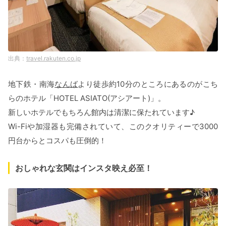
travel.rakuten.co.jp
地下鉄・南海
なんば
より徒歩約10分のところにあるのがこち
らのホテル「HOTEL ASIATO(アシアート)」。
新しいホテルでもちろん館内は清潔に保たれています♪
Wi-Fiや加湿器も完備されていて、このクオリティーで3000
円台からとコスパも圧倒的！
おしゃれな玄関はインスタ映え必至！