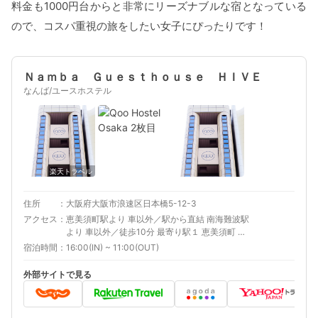
料金も1000円台からと非常にリーズナブルな宿となっている
ので、コスパ重視の旅をしたい女子にぴったりです！
Ｎａｍｂａ Ｇｕｅｓｔｈｏｕｓｅ ＨＩＶＥ
なんば/ユースホステル
楽天トラベル
住所
大阪府大阪市浪速区日本橋5-12-3
アクセス
恵美須町駅より 車以外／駅から直結 南海難波駅
より 車以外／徒歩10分 最寄り駅１ 恵美須町 最
寄り駅２ 難波 最寄り駅３ 新今宮
宿泊時間
16:00(IN) ~ 11:00(OUT)
外部サイトで見る