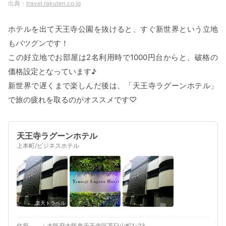
travel.rakuten.co.jp
ホテルを出て天王寺公園を抜けると、すぐ新世界という立地
もバツグンです！
この好立地でお部屋は2名利用時で1000円台からと、破格の
価格設定となっています♪
新世界で遅くまで楽しんだ後は、「天王寺ラグーンホテル」
で旅の疲れを取るのがオススメです♡
天王寺ラグーンホテル
上本町/ビジネスホテル
楽天トラベル
住所
大阪府大阪市天王寺区茶臼山町1-23