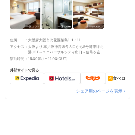
一休.com
一休.com
一休.com
住所
大阪府大阪市此花区桜島1-1-111
アクセス
大阪より 車／阪神高速各入口から5号湾岸線北
港JCT～ユニバーサルシティ出口～信号を左折
後ユニバーサルスタジオ東交差点を右折。その
宿泊時間
15:00(IN) ~ 11:00(OUT)
まま直進 車以外／JRユニバーサルシティ駅下
車、徒歩3分 名古屋より 車／名神高速豊中ICよ
外部サイトで見る
り阪神高速を大阪市内に向かい、湾岸線に入る
食べログ
～ユニバーサルシティ出口～信号を左折後ユニ
バーサルスタジオ東交差点を右折。そのまま直
進 車以外／新幹線新大阪駅よりJR大阪駅乗換、
シェア用のページを表示 ›
ゆめ咲線ユニバーサルシティ 最寄り駅１ ユニバ
ーサルシティ 補足 車／立体式・143台 ご到着
日の12時～翌日12時まで3,500円です。※前後1
時間毎に500円の追加料金。満車時は他の契約
駐車場をご案内しております。（2.3mの高さ制
限有、先着順、予約不可） 車以外／リムジンバ
スで大阪国際空港より約45分、関西国際空港よ
り約70分