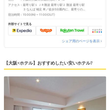
アクセス
最寄り駅１ ＪＲ難波 最寄り駅２ 難波 最寄り駅
３ なんば 補足 車／徒歩5分圏内に、最寄りのコ
インパーキングがございます。
宿泊時間
15:00(IN) ~ 11:00(OUT)
外部サイトで見る
シェア用のページを表示 ›
【大阪×ホテル】おすすめしたい安いホテル7