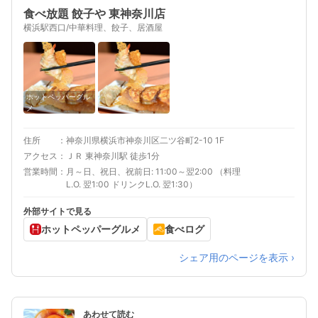
食べ放題 餃子や 東神奈川店
横浜駅西口/中華料理、餃子、居酒屋
ホットペッパーグル
メ
住所
神奈川県横浜市神奈川区二ツ谷町2-10 1F
アクセス
ＪＲ 東神奈川駅 徒歩1分
営業時間
月～日、祝日、祝前日: 11:00～翌2:00 （料理
L.O. 翌1:00 ドリンクL.O. 翌1:30）
外部サイトで見る
ホットペッパーグルメ
食べログ
シェア用のページを表示 ›
あわせて読む