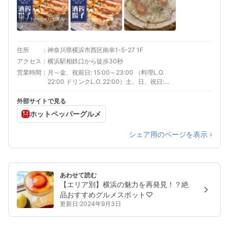
ホットペッパーグル
メ
住所
神奈川県横浜市西区南幸1-5-27 1F
アクセス
横浜駅相鉄口から徒歩30秒
営業時間
月～金、祝前日: 15:00～23:00 （料理L.O.
22:00 ドリンクL.O. 22:00）土、日、祝日:
13:00～23:00 （料理L.O. 22:00 ドリンクL.O.
22:00）
外部サイトで見る
ホットペッパーグルメ
シェア用のページを表示 ›
あわせて読む
【エリア別】横浜の魅力を再発見！？絶
品おすすめグルメスポット♡
更新日:2024年9月3日