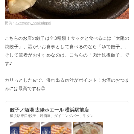
everyday_onakaippai
こちらのお店の餃子は全3種類！サックと食べるには「太陽の
焼餃子」、温かいお食事として食べるのなら「ゆで餃子」、
そして筆者がおすすめなのは、こちらの「肉汁鉄板餃子」で
す♪
カリっとした皮で、溢れ出る肉汁がポイント！お酒のおつま
みには最高ですね◎
餃子ノ酒場 太陽ホエール 横浜駅前店
横浜駅東口/餃子、居酒屋、ダイニングバー、牛タン