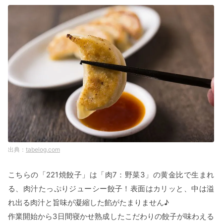
tabelog.com
こちらの「221焼餃子」は「肉7：野菜3」の黄金比で生まれ
る、肉汁たっぷりジューシー餃子！表面はカリッと、中は溢
れ出る肉汁と旨味が凝縮した餡がたまりません♪
作業開始から3日間寝かせ熟成したこだわりの餃子が味わえる