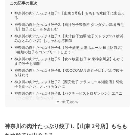
この記事の目次
神奈川の肉汁たっぷり餃子1.【山東 2号店】もちもち水餃子に出会え
る
神奈川の肉汁たっぷり餃子2.【肉汁餃子製作所 ダンダダン酒場 野毛
店】餃子とビールを楽しむ
神奈川の肉汁たっぷり餃子3.【肉汁餃子酒場 餃子ストック221 横浜
みなとみらい店】おしゃれな雰囲気
神奈川の肉汁たっぷり餃子4.【餃子酒場 太陽ホエール 横浜駅前店】
3種類の餃子をコンプリートしよう！
神奈川の肉汁たっぷり餃子5.【食べ放題 餃子や 東神奈川店】心ゆく
まで餃子を堪能
神奈川の肉汁たっぷり餃子6.【ROCCOMAN 新丸子店】バルで餃子
を味わう
神奈川の肉汁たっぷり餃子7.【西安餃子 テラスモール湘南店】羽餃
子を食べたい！というあなたに
神奈川の肉汁たっぷり餃子8.【パクチービストロザンシン】エスニ
ックと餃子、合うんです。
全て表示
神奈川の肉汁たっぷり餃子1.【山東 2号店】もちも