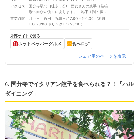
アクセス
国分寺駅北口徒歩５分! 西友さんの裏手（駐輪
場の向かい側）にあります。半地下１階・優し
い灯りが目印っ♪
営業時間
月～日、祝日、祝前日: 17:00～翌0:00 （料理
L.O. 23:00 ドリンクL.O. 23:30）
外部サイトで見る
ホットペッパーグルメ
食べログ
シェア用のページを表示 ›
6. 国分寺でイタリアン餃子を食べられる？！「ハル
ダイニング」