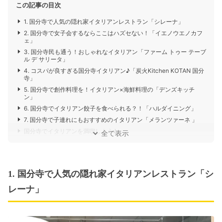
この記事の目次
1. 国分寺で人気の隠れ家イタリアンレストラン「シレーナ」
2. 国分寺で女子会するならここはハズセない！「イエノウエノカフ
ェ」
3. 国分寺民も通う！おしゃれなイタリアン「ファーム トゥー テーブ
ル デ サリータ」
4. コスパが良すぎる国分寺イタリアン♪「炭火Kitchen KOTAN 国分
寺」
5. 国分寺で創作料理を！イタリアン×海鮮料理の「デンズキッチ
ン」
6. 国分寺でイタリアン餃子を食べられる？！「ハルダイニング」
7. 国分寺で子連れにもおすすめのイタリアン「メランツァーネ 」
国分寺でイタリアンを満喫しよう♪
全て表示
1. 国分寺で人気の隠れ家イタリアンレストラン「シ
レーナ」