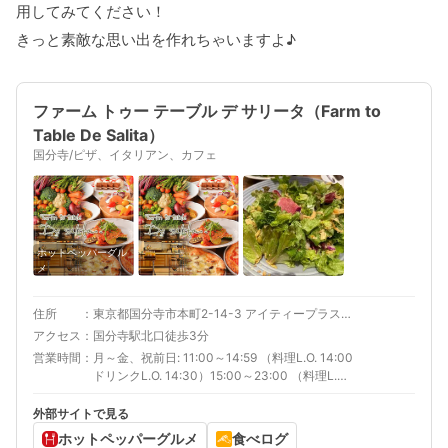
用してみてください！
きっと素敵な思い出を作れちゃいますよ♪
ファーム トゥー テーブル デ サリータ（Farm to
Table De Salita）
国分寺/ピザ、イタリアン、カフェ
ホットペッパーグル
メ
住所
東京都国分寺市本町2-14-3 アイティープラスビル 1F
アクセス
国分寺駅北口徒歩3分
営業時間
月～金、祝前日: 11:00～14:59 （料理L.O. 14:00
ドリンクL.O. 14:30）15:00～23:00 （料理L.O.
22:00 ドリンクL.O. 22:00）土: 11:00～23:00
（料理L.O. 22:00 ドリンクL.O. 22:00）日、祝
外部サイトで見る
日: 11:00～22:00 （料理L.O. 21:00 ドリンク
ホットペッパーグルメ
食べログ
L.O. 21:00）