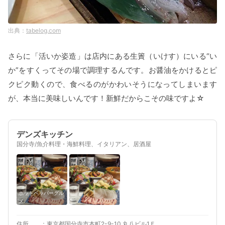
tabelog.com
さらに「活いか姿造」は店内にある生簀（いけす）にいる“い
か”をすくってその場で調理するんです。お醤油をかけるとピ
クピク動くので、食べるのがかわいそうになってしまいます
が、本当に美味しいんです！新鮮だからこその味ですよ☆
デンズキッチン
国分寺/魚介料理・海鮮料理、イタリアン、居酒屋
ホットペッパーグル
メ
住所
東京都国分寺市本町2-9-10 丸八ビル1Ｆ