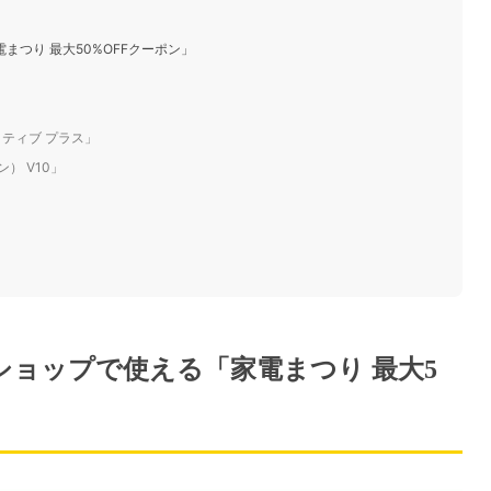
つり 最大50%OFFクーポン」
クティブ プラス」
ン） V10」
ョップで使える「家電まつり 最大5