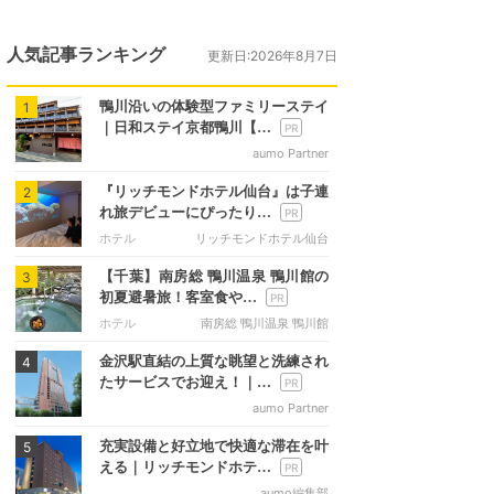
人気記事ランキング
更新日:2026年8月7日
鴨川沿いの体験型ファミリーステイ
1
｜日和ステイ京都鴨川【…
aumo Partner
『リッチモンドホテル仙台』は子連
2
れ旅デビューにぴったり…
ホテル
リッチモンドホテル仙台
【千葉】南房総 鴨川温泉 鴨川館の
3
初夏避暑旅！客室食や…
ホテル
南房総 鴨川温泉 鴨川館
金沢駅直結の上質な眺望と洗練され
4
たサービスでお迎え！｜…
aumo Partner
充実設備と好立地で快適な滞在を叶
5
える｜リッチモンドホテ…
aumo編集部