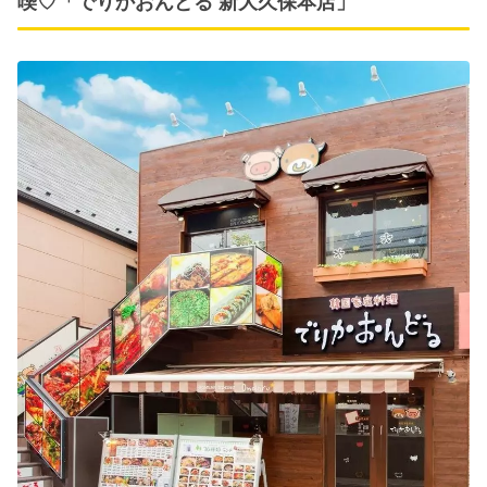
喫♡「でりかおんどる 新大久保本店」