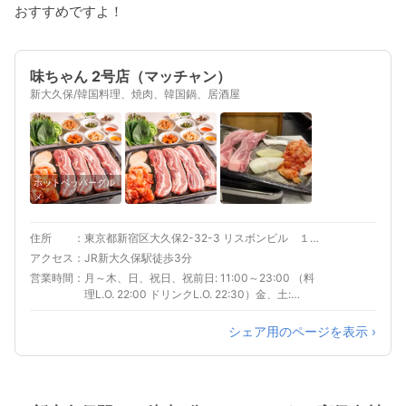
おすすめですよ！
味ちゃん 2号店（マッチャン）
新大久保/韓国料理、焼肉、韓国鍋、居酒屋
ホットペッパーグル
メ
住所
東京都新宿区大久保2-32-3 リスボンビル １Ｆ
アクセス
JR新大久保駅徒歩3分
営業時間
月～木、日、祝日、祝前日: 11:00～23:00 （料
理L.O. 22:00 ドリンクL.O. 22:30）金、土:
11:00～翌2:00 （料理L.O. 翌0:00 ドリンクL.O.
翌0:00）
シェア用のページを表示 ›