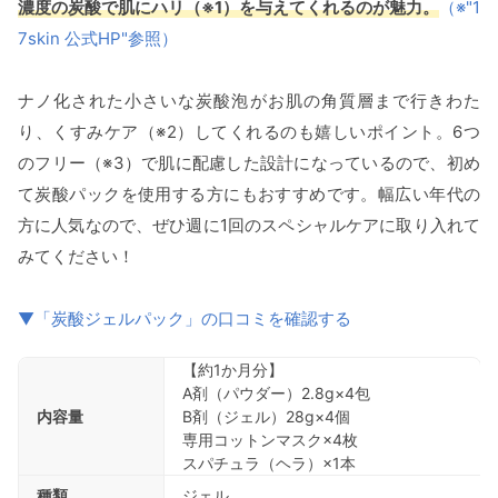
濃度の炭酸で肌にハリ（※1）を与えてくれるのが魅力。
（※"1
7skin 公式HP"参照）
ナノ化された小さいな炭酸泡がお肌の角質層まで行きわた
り、くすみケア（※2）してくれるのも嬉しいポイント。6つ
のフリー（※3）で肌に配慮した設計になっているので、初め
て炭酸パックを使用する方にもおすすめです。幅広い年代の
方に人気なので、ぜひ週に1回のスペシャルケアに取り入れて
みてください！
▼「炭酸ジェルパック」の口コミを確認する
【約1か月分】
A剤（パウダー）2.8g×4包
内容量
B剤（ジェル）28g×4個
専用コットンマスク×4枚
スパチュラ（ヘラ）×1本
種類
ジェル