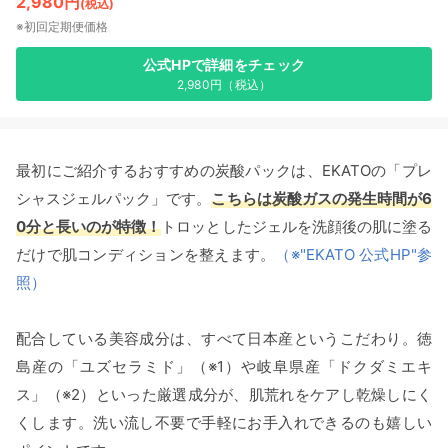
2,980円
(税込)
※初回定期便価格
公式HPで詳細をチェック
2,980円（税込）
最初にご紹介するおすすめの炭酸パックは、EKATOの「プレ
シャスジェルパック」です。
こちらは炭酸ガスの発生時間が6
0分と長いのが特徴！
トロッとしたジェルを洗顔後の肌に塗る
だけで肌コンディションを整えます。
（※"EKATO 公式HP"参
照）
配合している美容成分は、すべて日本産というこだわり。徳
島産の「ユズセラミド」（※1）や岐阜県産「ドクダミエキ
ス」（※2）といった厳選成分が、肌荒れをケアし乾燥しにく
くします。洗い流し不要で手軽にお手入れできるのも嬉しい