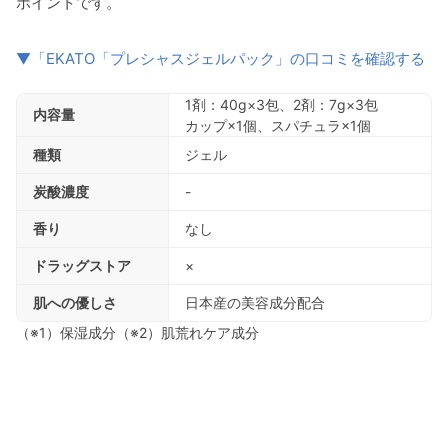
ポイントです。
▼「EKATO「プレシャスジェルパック」の口コミを確認する
1剤：40g×3包、2剤：7g×3包
内容量
カップ×1個、スパチュラ×1個
種類
ジェル
炭酸濃度
-
香り
なし
ドラッグストア
×
肌への優しさ
日本産の美容成分配合
（※1）保湿成分（※2）肌荒れケア成分