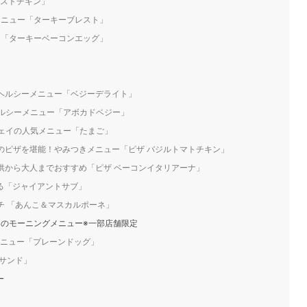
ーストチキン」
メニュー「ターキーブレスト」
ー「ターキーベーコンエッグ」
絶ヘルシーメニュー「ベジーデライト」
ヘルシーメニュー「アボカドベジー」
ウェイの人気メニュー「たまご」
りのピザを堪能！やみつきメニュー「ピザ バジルトマトチキン」
子供から大人までおすすめ「ピザ ベーコンイタリアーナ」
める「ジャイアントサブ」
ッチ 「あんこ＆マスカルポーネ」
すめのモーニングメニュー※一部店舗限定
ニュー「プレーンドッグ」
フサンド」
ー