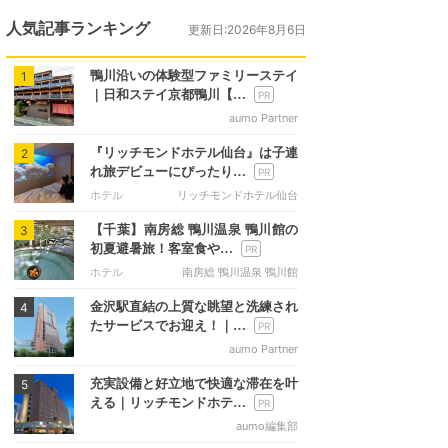
人気記事ランキング
更新日:2026年8月6日
鴨川沿いの体験型ファミリーステイ
1
｜日和ステイ京都鴨川【…
aumo Partner
『リッチモンドホテル仙台』は子連
2
れ旅デビューにぴったり…
ホテル
リッチモンドホテル仙台
【千葉】南房総 鴨川温泉 鴨川館の
3
初夏避暑旅！客室食や…
ホテル
南房総 鴨川温泉 鴨川館
金沢駅直結の上質な眺望と洗練され
4
たサービスでお迎え！｜…
aumo Partner
充実設備と好立地で快適な滞在を叶
5
える｜リッチモンドホテ…
aumo編集部