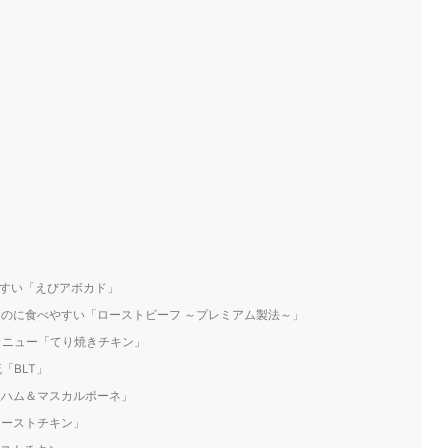
やすい「えびアボカド」
なのに食べやすい「ローストビーフ ～プレミアム製法～」
メニュー「てり焼きチキン」
「BLT」
生ハム＆マスカルポーネ」
ローストチキン」