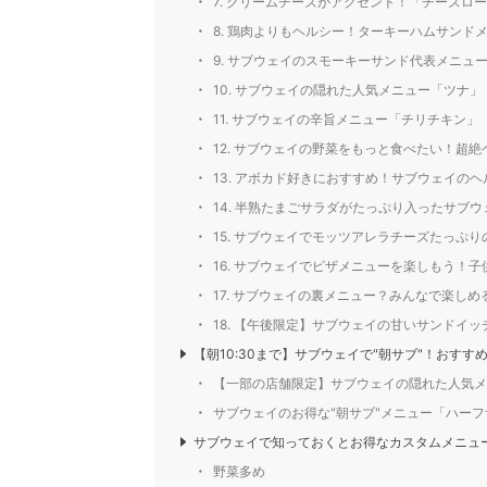
7. クリームチーズがアクセント！「チーズロ
8. 鶏肉よりもヘルシー！ターキーハムサンド
9. サブウェイのスモーキーサンド代表メニュ
10. サブウェイの隠れた人気メニュー「ツナ」
11. サブウェイの辛旨メニュー「チリチキン」
12. サブウェイの野菜をもっと食べたい！超
13. アボカド好きにおすすめ！サブウェイの
14. 半熟たまごサラダがたっぷり入ったサブ
15. サブウェイでモッツアレラチーズたっぷ
16. サブウェイでピザメニューを楽しもう！
17. サブウェイの裏メニュー？みんなで楽し
18. 【午後限定】サブウェイの甘いサンドイ
【朝10:30まで】サブウェイで"朝サブ"！おす
【一部の店舗限定】サブウェイの隠れた人気メ
サブウェイのお得な"朝サブ"メニュー「ハー
サブウェイで知っておくとお得なカスタムメニュ
野菜多め