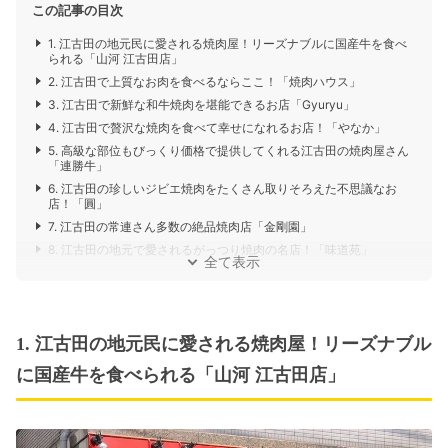
この記事の目次
1. 江古田の地元民に愛される焼肉屋！リーズナブルに国産牛を食べ
られる「山河 江古田店」
2. 江古田で上質なお肉を食べるならここ！「焼肉ハウス」
3. 江古田で新鮮な和牛焼肉を堪能できるお店「Gyuryu」
4. 江古田で贅沢な焼肉を食べて幸せになれるお店！「やなか」
5. 高級な部位もびっくり価格で提供してくれる江古田の焼肉屋さん
「連勝牛」
6. 江古田の珍しいジビエ焼肉をたくさん取りそろえた不思議なお
店！「圓」
7. 江古田の常連さん多数の絶品焼肉店「金剛園」
8. 江古田の地元で愛されるがっつり焼肉の名店！「味道苑」
全て表示
1. 江古田の地元民に愛される焼肉屋！リーズナブル
に国産牛を食べられる「山河 江古田店」