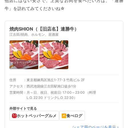
他店にはない安さで、上質なお肉を食べたい方は、「連勝
牛」を訪れてみてくださいね☆
焼肉SHION（【旧店名】連勝牛）
江古田/焼肉、ホルモン、居酒屋
ホットペッパーグル
メ
住所
東京都練馬区旭丘1-77-3 竹島ビル 2F
アクセス
西武池袋線江古田駅南口徒歩1分
営業時間
月～日、祝日、祝前日: 17:00～23:00 （料理
L.O. 22:30 ドリンクL.O. 22:30）
外部サイトで見る
ホットペッパーグルメ
食べログ
シェア用のページを表示 ›