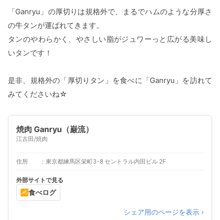
「Ganryu」の厚切りは規格外で、まるでハムのような分厚さ
の牛タンが運ばれてきます。
タンのやわらかく、やさしい脂がジュワーっと広がる美味し
いタンです！
是非、規格外の「厚切りタン」を食べに「Ganryu」を訪れて
みてくださいね☆
焼肉 Ganryu（巌流）
江古田/焼肉
住所
東京都練馬区栄町3-8 セントラル内田ビル 2F
外部サイトで見る
食べログ
シェア用のページを表示 ›